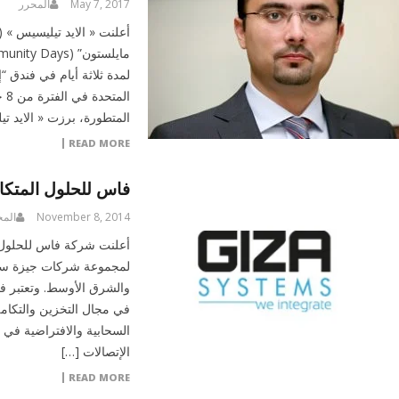
May 7, 2017
المحرر
لمدة ثلاثة أيام في فندق “إ
المتطورة، برزت « الايد ت
READ MORE
فاس للحلول المتك
November 8, 2014
المح
لمجموعة شركات جيزة سيس
والشرق الأوسط. وتعتبر ف
في مجال التخزين والتكام
السحابية والافتراضية في 
الإتصالات […]
READ MORE