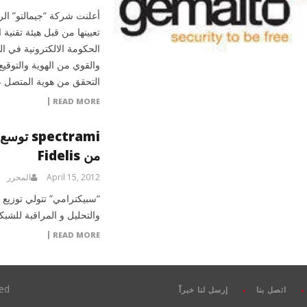
أعلنت شركة “جيمالتو” الر
تعيينها من قبل هيئة تقني
الحكومة الالكترونية في ال
والقوي من الهوية والتوقي
التحقق من هوية المتصل ع
READ MORE
pectrami
من Fidelis
April 15, 2012
المحرر
“سبيكترامي” تتولي توزيع 
والتحليل و المراقبة للش
READ MORE
ved
اتصل بنا
إرسل لنا خبراً