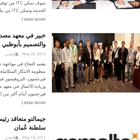
سوف تمكن C
الحديثه وتمكن ITC من بناء تطبيقات […]
READ MORE
خبير في معهد مصدر 
والتصميم بأبوظبي
May 20, 2013
المحرر
يعتمد النجاح في مواجهة تح
منظومة الابتكار المتكاملة
فيرجسون، البروفيسور في ب
وريادة الأعمال في معهد م
فيرجسون أمام أكثر من 250 مشاركاً وحشد من المتابعين […]
READ MORE
جيمالتو متعاقد رئي
سلطنة عُمان
May 16, 2012
المحرر