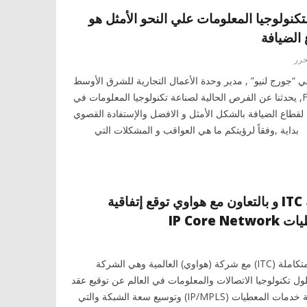
 لتكنولوجيا المعلومات علي النحو الأمثل هو
 الضيافة
حرر
ي “جورج لنيو” , مدير وحدة الأعمال التجارية للشرق الأوسط
والهند بشركة F1 Infotech, يحدثنا عن الفرص الحالية لصناعة تكنولوجيا المعلومات في
تية لقطاع الضيافة بالشكل الأمثل و الافضل والإستفادة القصوي
 بداية ,وفقاً لرؤيتكم ما هي العواقب و المشكلات التي
الإتصالات المتكاملة ITC و بالتعاون مع هواوي توقع إتفاقية
IP Core
أعلنت شركة الاتصالات المتكاملة (ITC) مع شركة (هواوي) العالمية وهي الشركة
ول تكنولوجيا الاتصالات والمعلومات في العالم عن توقيع عقد
تحديث للبنية التحتية لشبكة خدمات المعطيات (IP/MPLS) وتوسيع سعة الشبكة والتي