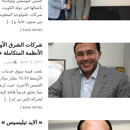
حسين اليوسفي وأولاده» كش
بأعمالها في دولة الكويت
شركات تكنولوجيا المعلومات
من ستون عاماً. و […]
READ MORE
الأنظمة المتكاملة خلال
June 13, 2017
المحرر
بلغت قيمة سوق خدمات تكن
الأوسط 10.34 
مما يخلق فرصاً هائلة لإيج
لشركة (إس تي إم […]
READ MORE
« الايد تيليسيس » 