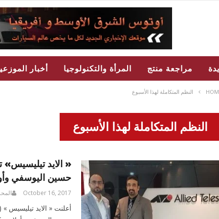
دة
مراجعة منتج
المرأة والتكنولوجيا
أخبار الموزعي
HOM
النظم المتكاملة لهذا الأسبوع
النظم المتكاملة لهذا الأسبوع
« الايد تيليسيس» 
حسين اليوسفي وأو
October 16, 2017
المحر