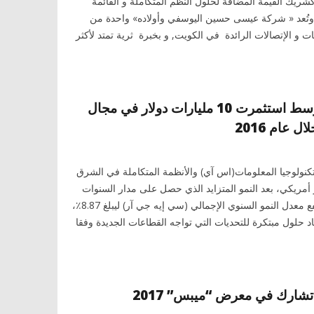
ريك القيمة المضافة لحلول النظم المتكاملة و القائمة
. وتُعد « شركة عيسى حسين اليوسفي وأولاده» واحدة من
 و الإتصالات الرائدة في الكويت, و بخبرة ثرية تمتد لأكثر
شركات الشرق الأوسط استثمرت 10 مليارات دولار في مجال
 عام 2016
ولوجيا المعلومات(اس آي) والأنظمة المتكاملة في الشرق
مليار دولار أمريكي، بعد النمو المتزايد الذي حصل على مدار السنوات
الخمس الأخيرة، حيث ارتفع معدل النمو السنوي الإجمالي (سي إيه جي آر) ليبلغ 8.87٪،
اد حلول مبتكرة للتحديات التي تواجه القطاعات الجديدة وفقا
تشارك في معرض “ميبس” 2017