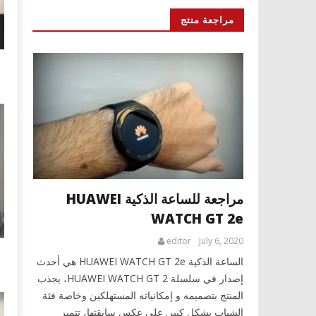
مراجعة منتج
مراجعة للساعة الذكية HUAWEI
WATCH GT 2e
editor
July 6, 2020
الساعة الذكية HUAWEI WATCH GT 2e هي أحدث
إصدار في سلسلة HUAWEI WATCH GT 2، يجذب
المنتج بتصميمه و إمكانياته المستهلكين وخاصة فئة
الشباب بشكل كبير. على عكس سابقتها، تتميز