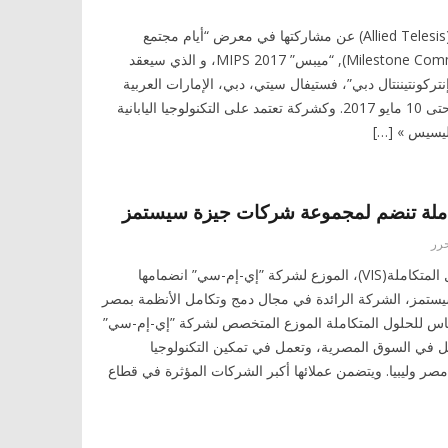
أعلنت « الايد تيليسيس » (Allied Telesis) عن مشاركتها في معرض “أيام مجتمع
مايلستون” (Milestone Community Days), “ميبس” MIPS 2017، و الذي سيعقد
نتركونتيننتال دبي”، فستيفال سيتي، دبي، الإمارات العربية
المتحدة في الفترة من 8 حتى 10 مايو 2017. وكشركة تعتمد على التكنولوجيا اليابانية
يليسيس » […]
املة تنضم لمجموعة شركات جيزة سيستمز
رر
أعلنت شركة فاس للحلول المتكاملة(VIS)، الموزع لشركة ”إي-إم-سي” انضمامها
تمز، الشركة الرائدة في مجال دمج وتكامل الأنظمة بمصر
اس للحلول المتكاملة الموزع المتخصص لشركة ”إي-إم-سي”
ل في السوق المصرية، وتعمل في تمكين التكنولوجيا
مصر وليبيا. ويتضمن عملائها أكبر الشركات المؤثرة في قطاع