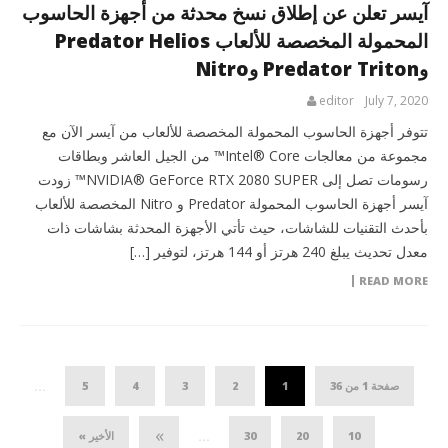
آيسر تعلن عن إطلاق نسخ محدثة من أجهزة الحاسوب
المحمولة المخصصة للألعاب Predator Helios
وPredator Triton وNitro
editor
July 7, 2020
تتوفر أجهزة الحاسوب المحمولة المخصصة للألعاب من آيسر الآن مع
مجموعة من معالجات Intel® Core™ من الجيل العاشر وبطاقات
رسومات تصل إلى NVIDIA® GeForce RTX 2080 SUPER™ زودت
آيسر أجهزة الحاسوب المحمولة Predator و Nitro المخصصة للألعاب
بأحدث التقنيات للشاشات، حيث تأتي الأجهزة المحدثة بشاشات ذات
معدل تحديث يبلغ 240 هرتز أو 144 هرتز، لتوفير […]
READ MORE
صفحة 1 من 36
1
2
3
4
5
...
»
10
20
30
الأخير »
...