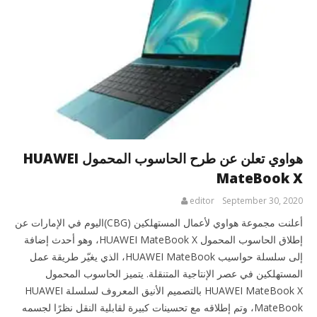
هواوي تعلن عن طرح الحاسوب المحمول HUAWEI
MateBook X
editor
September 30, 2020
أعلنت مجموعة هواوي لأعمال المستهلكين (CBG)اليوم في الإمارات عن
إطلاق الحاسوب المحمول HUAWEI MateBook X، وهو أحدث إضافة
إلى سلسلة حواسيب HUAWEI MateBook، الذي يغيّر طريقة عمل
المستهلكين في عصر الإنتاجية المتنقلة. يتميز الحاسوب المحمول
HUAWEI MateBook X بالتصميم الأنيق المعروف لسلسلة HUAWEI
MateBook، وتم إطلاقه مع تحسينات كبيرة لقابلية النقل نظرًا لجسمه