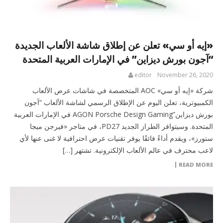
«إيه أو سي» تعلن عن إطلاق شاشة الألعاب الجديدة
“آجون بورش ديزاين” في الإمارات العربية المتحدة
editor
November 26, 2020
شركة «إيه أو سي» AOC المتخصصة في شاشات عرض الألعاب
الكمبيوترية، تعلن اليوم عن الإطلاق الرسمي لشاشة الألعاب “آجون
بورش ديزاين”AGON Porsche Design Gaming في الإمارات العربية
المتحدة. وسيتوافر الطراز الجديد PD27، في متاجر «فيرجن ميجا
ستورز»، ويقدم أداءً فائقًا يوفر تقنيات عرض احترافية لا غنى عنها لأي
لاعب محترف في عالم الألعاب الإلكترونية. تشتهر […]
READ MORE