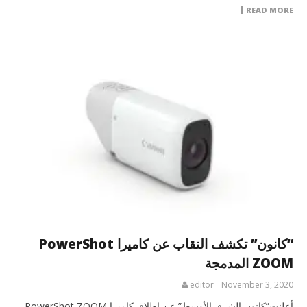
READ MORE
“كانون” تكشف النقاب عن كاميرا PowerShot
ZOOM المدمجة
editor
November 3, 2020
أعلنت”كانون الشرق الأوسط” عن إطلاق كاميرا PowerShot ZOOM