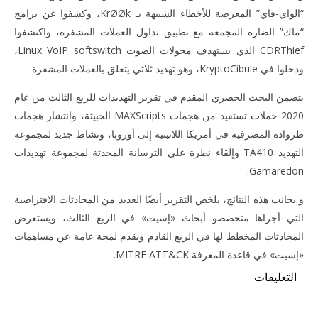
“الواي-فاي” المعرضة للأخطاء الشبيهة بـ KrØØk، وكشفوا عن برامج
“ماك” الضارة المجمعة مع تطبيق تداول العملات المشفرة، واكتشفوا
CDRThief الذي يستهدف محولات الصوت Linux VoIP softswitch،
ودخلوا في KryptoCibule، وهو تهديد ثلاثي يتعلق بالعملات المشفرة.
يتضمن البحث الحصري المقدم في تقرير التهديدات للربع الثالث من عام
2020 حملات تستفيد من هجمات MAXScripts الخبيثة، وانتشار هجمات
طروادة المصرفية في أمريكا اللاتينية إلى أوروبا، ونشاط جديد لمجموعة
التهديد TA410 وإلقاء نظرة على الترسانة المحدثة لمجموعة تهديدات
Gamaredon.
و بجانب هذه النتائج، يلخص التقرير أيضًا العديد من المحادثات الافتراضية
التي أجراها متخصصو أبحاث «إسيت» في الربع الثالث، ويستعرض
المحادثات المخطط لها في الربع القادم ويقدم لمحة عامة عن مساهمات
«إسيت» في قاعدة المعرفة MITRE ATT&CK.
التعليقات