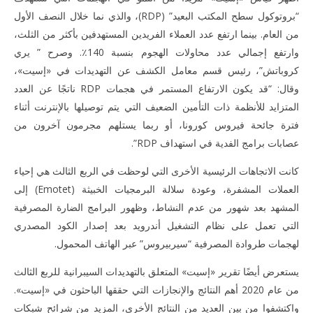
editor
“بروتوكول سطح المكتب البعيد” (RDP)، والذي نما خلال النصف الأول
من العام. بينما ارتفع عدد العملاء الفريدين المستهدفين بأكثر من الثلث،
وارتفع إجمالي عدد محاولات الهجوم بنسبة 140٪. وصرح ” يري
كروباتش”، رئيس قسم معامل الكشف عن التهديدات في «إسيت»،
وقال: “قد يكون الارتفاع المستمر في هجمات RDP ناتجًا عن العدد
المتزايد للأنظمة ذات التأمين الضعيف التي يتم توصيلها بالإنترنت أثناء
فترة جائحة فيروس كورونا، أو ربما يستلهم مجرمون آخرون من
عصابات برامج الفدية في استهداف RDP”.
كانت الاتجاهات الرئيسية الأخرى التي لوحظت في الربع الثالث هي إحياء
العملات المشفرة، وعودة سلالة البرمجيات الخبيثة (Emotet) إلى
المشهد بعد شهور من عدم النشاط، وظهور البرامج الضارة المصرفية
التي تعمل على نظام التشغيل أندرويد بعد إصدار الكود المصدري
لهجمات طروادة المصرفية “سيربيروس” عبر الهاتف المحمول.
يستعرض أيضًا تقرير «إسيت» المتعلق بالتهديدات السيبرانية للربع الثالث
من عام 2020 أهم النتائج والإنجازات التي حققها الباحثون في «إسيت».
واكتشفوا من بين العديد من النتائج الأخرى، المزيد من شرائح شبكات