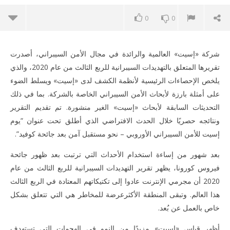
0
0
شركة «إسيت» العالمية والرائدة في مجال الأمن السيبراني، أصدرت
تقريرها المتعلق بالتهديدات السيبرانية للربع الثالث من عام 2020، والذي
يلخص الإحصاءات الرئيسية لأنظمة الكشف لدى «إسيت» ويسلط الضوء
على أمثلة بارزة لأبحاث الأمن السيبراني الخاصة بالشركة. بما في ذلك
التحديثات السابقة لأبحاث «إسيت» الغير منشورة. تم تقديم التقرير
ونتائجه حصريًا خلال الحدث الافتراضي الذي أطلق تحت عنوان “يوم
ME
إسيت للأمن السيبراني الأوروبي – نحو مستقبل آمن بعد جائحة كوفيد”.
بعد شهور من إساءة استخدام الأحداث التي ترتبت بعد ظهور جائحة
فيروس كورونا، يظهر تقرير التهديدات السيبرانية للربع الثالث من عام
NOW VIEWING
2020 أن مجرمي الإنترنت عادوا إلى تكتيكاتهم المعتادة في الربع الثالث
«إسيت» تصدر تقريرها المتعلق بالتهديدات السيبرانية للربع الثالث
هذا العالم. وتبقى المنطقة الأكثرعرضة للمخاطر هي التي تتعلق بشكل
من عام 2020
خاص بالعمل عن بُعد.
October
28, 2020
أظهر قياس «إسيت» مزيدًا من النمو في الهجمات التي تستهدف