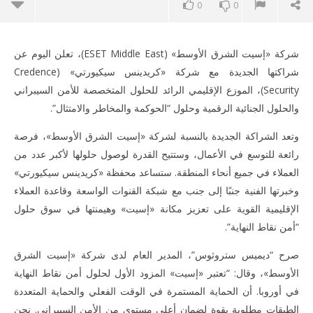
0
0
شركة «إسيت الشرق الأوسط» (ESET Middle East)، تعلن اليوم عن
شراكتها الجديدة مع شركة «كريدينس سيكيورتي» (Credence
Security)، الموزع الإقليمي الرائد للحلول المتخصصة للأمن السيبراني
والحلول الجنائية الرقمية وحلول “الحوكمة والمخاطر والامتثال”.
وتعد الشراكة الجديدة بالنسبة لشركة «إسيت الشرق الأوسط»، فرصة
ME
رائعة للتوسع في الأعمال، وستتيح القدرة لوصول حلولها لأكبر عدد من
العملاء في جميع أنحاء المنطقة. ستساعد محفظة «كريدينس سيكيورتي»
وخبرتها الفنية جنبًا إلى جنب مع شبكة القنوات الواسعة وقاعدة العملاء
الإقليمية القوية على تعزيز مكانة «إسيت» وهيمنتها في سوق حلول
NOW VIEWING
“أمن نقاط النهاية”.
«إسيت الشرق الأوسط» توقع شراكة إستراتيجية مع «كريدينس
صرح “ديميس ستروثوس”، المدير العام لدى شركة «إسيت الشرق
سيكيورتي»
الأوسط»، وقال: “تعتبر «إسيت» المزود الأول لحلول أمن نقاط النهاية
October
18, 2020
في أوروبا. أن الحماية المستمرة في الوقت الفعلي والحماية المتعددة
editor
الطبقات مطلوبة بقوة لضمان أعلى مستوى من الأمن السيبراني. نحن