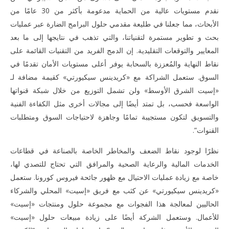
نقدم مستويات عالية من الحماية مدعومة بأكثر من 30 عامًا من
الأبحاث، مما جعلنا في طليعة مقدمي حلول البرامج الضارة عبر عمليات
بحث و تطوير مستمرة لتقنياتنا، والتي تذهب في نتايجها إلى ما بعد
المعايير والتوقعات التقليدية. إن الدمج الفريد من التقنيات القائمة على
نقاط النهاية والمُعززة بالسحابة يوفر أعلى مستويات الأمان تقدمًا في
السوق. ستعمل الشراكة مع «كريدينس سيكيورتي» كقيمة مضافة لـ
«إسيت الشرق الأوسط» ولن تشمل التوزيع من خلال شبكة قنواتها
الواسعة فحسب، بل تمتد أيضًا إلى مجالات أخرى مثل الكفاءة الفنية
والتسويق لتكون مستجيبة تمامًا وجاهزة لاحتياجات السوق ومتطلبات
القنوات”.
نظرًا لوجود نقاط الضعف والمخاطر الخاصة بالصناعة في قطاعات
الخدمات المالية والرعاية الصحية والمرافق التي تحتاج للتصدي لها،
خاصة مع زيادة عمليات الاحتيال مع ظهور جائحة فيروس كورونا. ستعمل
«كريدينس سيكيورتي» عن كثب مع فريق «إسيت» المحلي والشركاء
الحاليين لمعالجة هذا الفجوات مع مجموعة حلول ومنتجات «إسيت»
للأعمال. وستعمل الشركة أيضًا على زيادة مبيعات حلول «إسيت»