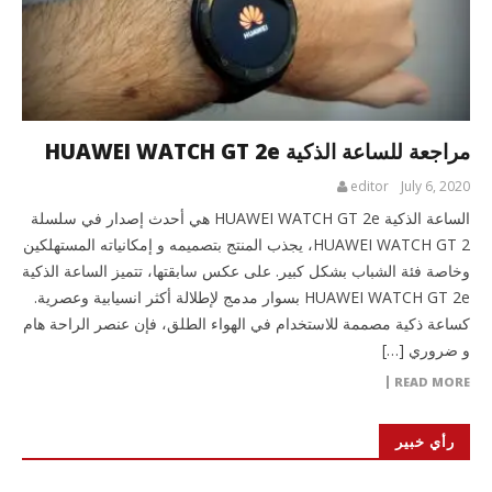
مراجعة للساعة الذكية HUAWEI WATCH GT 2e
editor
July 6, 2020
الساعة الذكية HUAWEI WATCH GT 2e هي أحدث إصدار في سلسلة
HUAWEI WATCH GT 2، يجذب المنتج بتصميمه و إمكانياته المستهلكين
وخاصة فئة الشباب بشكل كبير. على عكس سابقتها، تتميز الساعة الذكية
HUAWEI WATCH GT 2e بسوار مدمج لإطلالة أكثر انسيابية وعصرية.
كساعة ذكية مصممة للاستخدام في الهواء الطلق، فإن عنصر الراحة هام
و ضروري […]
READ MORE
رأي خبير