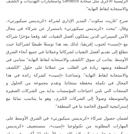
الرئيسية الأخرى مثل سحابة Sandbox واستخبارات التهديدات و”الكشف
والاستجابة لنقاط النهاية”.
صرح “غاريث سكوت”، المدير الإداري لشركة «كريدينس سيكيورتي»،
وقال: “تبحث «كريدينس سيكيورتي» باستمرار عن شركاء في مجال
الأمن السيبراني الذين يمتلكون أفضل التقنيات. لقد وقعنا مؤخرًا شراكة
مع «إسيت» لجنوب إفريقيا، لذلك يعد هذا توسعًا طبيعيًا لشراكتنا حيث
نتطلع إلى تقديم أفضل التقنيات لشركائنا وعملائنا في جميع أنحاء الشرق
الأوسط. بجانب ان سوق “الكشف والاستجابة لنقاط النهاية” متنامي في
المنطقة ونشهد زيادة في الطلب من عملائنا على حلول “الكشف
والاستجابة لنقاط النهاية”. وتساعدنا «إسيت» كشركة رائدة في هذا
المجال في تكملة محفظة منتجاتنا. وتقدم مجموعة من الحلول و
المنتجات التي تلبي احتياجات المؤسسات بداية من الشركات الصغيرة
والمتوسطة وصولاً إلى الشركات الكبرى، وهو ما يتناسب تمامًا مع
إستراتيجية السوق الخاصة بنا في المنطقة”.
لضمان حصول شركاء «كريدينس سيكيورتي» في الشرق الأوسط على
المهارات المطلوبة من تكنولوجيا «إسيت»، ستستضيف «كريدينس
سيكيورتي» جلسة تمكين الشركاء يوم الأربعاء 21 أكتوبر في تمام