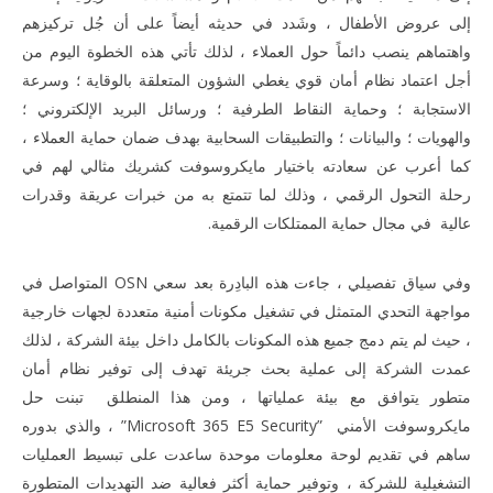
إلى عروض الأطفال ، وشَدد في حديثه أيضاً على أن جُل تركيزهم
واهتماهم ينصب دائماً حول العملاء ، لذلك تأتي هذه الخطوة اليوم من
أجل اعتماد نظام أمان قوي يغطي الشؤون المتعلقة بالوقاية ؛ وسرعة
الاستجابة ؛ وحماية النقاط الطرفية ؛ ورسائل البريد الإلكتروني ؛
والهويات ؛ والبيانات ؛ والتطبيقات السحابية بهدف ضمان حماية العملاء ،
كما أعرب عن سعادته باختيار مايكروسوفت كشريك مثالي لهم في
رحلة التحول الرقمي ، وذلك لما تتمتع به من خبرات عريقة وقدرات
عالية في مجال حماية الممتلكات الرقمية.
وفي سياق تفصيلي ، جاءت هذه البادِرة بعد سعي OSN المتواصل في
مواجهة التحدي المتمثل في تشغيل مكونات أمنية متعددة لجهات خارجية
، حيث لم يتم دمج جميع هذه المكونات بالكامل داخل بيئة الشركة ، لذلك
عمدت الشركة إلى عملية بحث جريئة تهدف إلى توفير نظام أمان
متطور يتوافق مع بيئة عملياتها ، ومن هذا المنطلق تبنت حل
مايكروسوفت الأمني ”Microsoft 365 E5 Security” ، والذي بدوره
ساهم في تقديم لوحة معلومات موحدة ساعدت على تبسيط العمليات
التشغيلية للشركة ، وتوفير حماية أكثر فعالية ضد التهديدات المتطورة