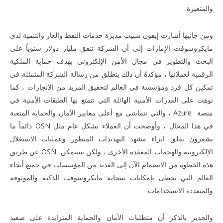
والمتغيرة.
ومن جانبها أشارت إيفون شبيب مديرة خدمات النفط والغاز والتنمية لدى
مايكروسوفت الإمارات إلى أن الشركة تنفق مليار دولار سنوياً على
البحث والتطوير في مجال الأمن الإلكتروني بهدف حماية الملكية
الرقمية لعملائها ، مؤكدةً أن ذلك ينطلق من رسالة الشركة المتمثلة في
تمكين كل فرد ومؤسسة في العالم لتحقيق المزيد من الانجازات ، كما
نوهت على القدرات الأمنية الهائلة التي تتمتع بها الطبقات الأمنية في
منصة Azure ، والتي تتماشى مع أعلى معايير الأمان والحماية المتعبة
في هذا المجال ، وأوضحت أن العملاء بشكل عام مثل OSN دائماً ما
يشعرون بقلق ايزاء مشهد التهديدات المتطور وعمليات الاستغلال
الإلكترونية والهجمات المعقدة الأخرى ، ولكن ستتمكن OSN عن طريق
هذه الخطوة من الانضمام الآن إلى العديد من المؤسسات في جميع أنحاء
العالم التي تحظى بإمكانات سحابة مايكروسوفت الذكية والموثوقة
والمتعددة الاستخدامات.
والجدير بالذكر أن متطلبات الأمان والحماية المتزايدة على صعيد