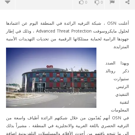
0
0
أعلنت OSN ، شبكة الترفيه الرائدة في المنطقة اليوم عن اعتمادها
لحلول مايكروسوفت Advanced Threat Protection ، وذلك في إطار
جهودها الرامية لحماية ممتلكاتها الرقمية من تحديات التهديدات الأمنية
المتزايدة.
ME
وبهذا الصدد
ذكر رونالد
ستيوارت
الرئيس
NOW VIEWING
التنفيذي
لتقنية
OSN تتبنى حلول مايكروسوفت الأمنية للحماية من التهديدات
المعلومات
المتطورة
في OSN أنهم يُقدّمون من خلال شبكتهم الرائدة أطياف واسعة من
March
10,
الترفيه الحصري باللغة العربية والانجليزية في المنطقة ، مشيراً بذلك
2020
المحرر
إلى ما تتيحه باقتهم من أحدث الأفلام والمسلسلات التلفزيونية إضافة