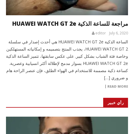
مراجعة للساعة الذكية HUAWEI WATCH GT 2e
editor
July 6, 2020
الساعة الذكية HUAWEI WATCH GT 2e هي أحدث إصدار في سلسلة
HUAWEI WATCH GT 2، يجذب المنتج بتصميمه و إمكانياته المستهلكين
وخاصة فئة الشباب بشكل كبير. على عكس سابقتها، تتميز الساعة الذكية
HUAWEI WATCH GT 2e بسوار مدمج لإطلالة أكثر انسيابية وعصرية.
كساعة ذكية مصممة للاستخدام في الهواء الطلق، فإن عنصر الراحة هام
و ضروري […]
READ MORE
رأي خبير