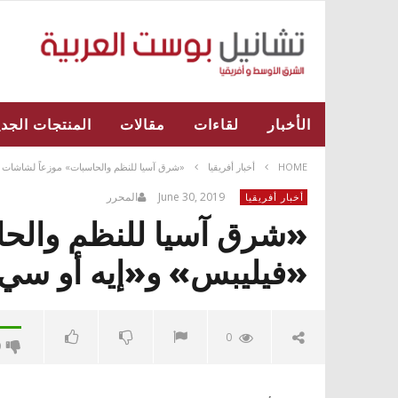
الأخبار
لقاءات
مقالات
المنتجات الجدي
HOME
أخبار أفريقيا
«شرق آسيا للنظم والحاسبات» موزعاً لشاشات
June 30, 2019
المحرر
أخبار أفريقيا
«شرق آسيا للنظم والح
«فيليبس» و«إيه أو سي
0
0