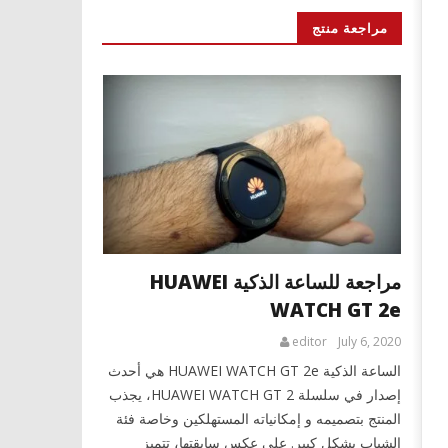
مراجعة منتج
مراجعة للساعة الذكية HUAWEI
WATCH GT 2e
editor
July 6, 2020
الساعة الذكية HUAWEI WATCH GT 2e هي أحدث
إصدار في سلسلة HUAWEI WATCH GT 2، يجذب
المنتج بتصميمه و إمكانياته المستهلكين وخاصة فئة
الشباب بشكل كبير. على عكس سابقتها، تتميز