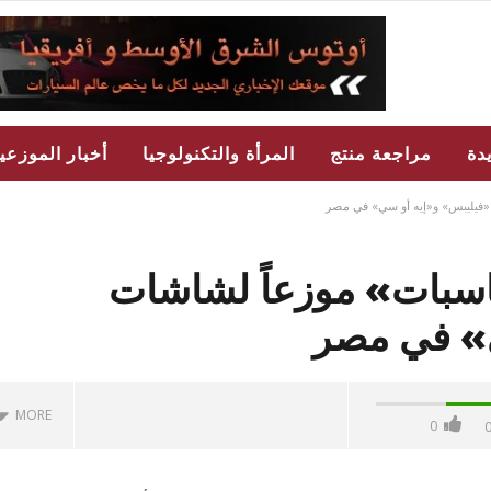
دة
مراجعة منتج
المرأة والتكنولوجيا
أخبار الموزعي
 «فيليبس» و«إيه أو سي» في مصر
اسبات» موزعاً لشاشات
» في مصر
MORE
0