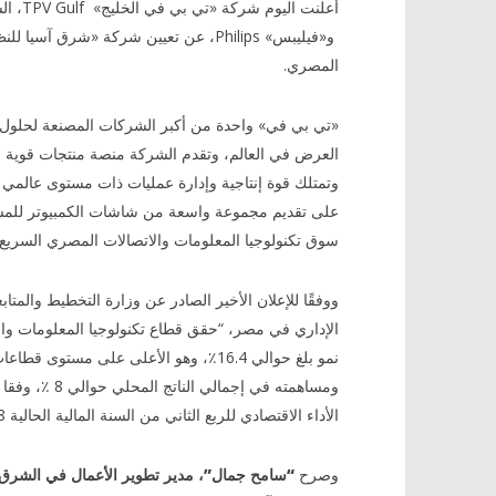
و«فيليبس» Philips، عن تعيين شركة «شر
المصري.
En madera
Mobile Casinos 2026: Beste Handy
Die besten
ctangular,
Casinos Deutschland
«تي بي في» واحدة من أكبر الشركات المصنعة لحلو
 en roleo.
June
العرض في العالم، وتقدم الشركة منصة منتجات قوية 
elementos
30,
وتمتلك قوة إنتاجية وإدارة عمليات ذات مستوى عالمي ت
auction on
2019
المحرر
 Subastas
على تقديم مجموعة واسعة من شاشات الكمبيوتر للم
June
سوق تكنولوجيا المعلومات والاتصالات المصري السريع ا
30,
2019
المحرر
ووفقًا للإعلان الأخير الصادر عن وزارة التخطيط والمتاب
الإداري في مصر، “حقق قطاع تكنولوجيا المعلومات وا
نمو بلغ حوالي 16.4٪، وهو الأعلى على مستوى قطا
ومساهمته في إجمالي الناتج 
الأداء الاقتصادي للربع الثاني من السنة المالية الحالية 2018-2019 “.
وصرح
“سامح جمال”، مدير تطوير الأعمال في الشرق