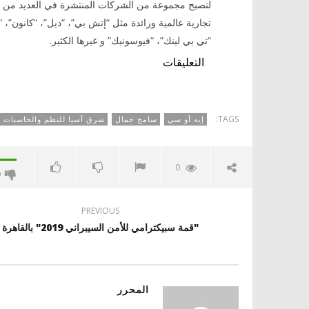
لتصبح مجموعة من الشركات المنتشرة في العديد من ا
تجارية عالمية ورائدة مثل “إتش بي”، “ديل”، “كانون”، 
“تي بي لينك”، “فيوسونيك” و غيرها الكثير.
التعليقات
TAGS:
إيه أو سي
سامح جمال
شرق آسيا للنظم والحاسبات
0
0
PREVIOUS
"قمة سبيكترامي للأمن السيبراني 2019" بالقاهرة
المحرر