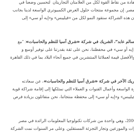
ادة من نقاط القوة لكل من العلامتان التجاريتان لتحسين وضعنا في
مصر. إن مجموعة منتجات حلول العرض الكمبيوتري الواسعة لدينا بجانب
أن هذه الشراكة ستقود النمو لكل من «فيليبس» و«إيه أو سي» إلى
سالم عابد”، الشريك في شركة «شرق آسيا للنظم والحاسبات»
: “مع
و«إيه أو سي» في محفظتنا، نحن على ثقة بقدرتنا على توفير أوسع و
ضل قيمة لعملائنا المنتشرين في جميع أنحاء البلاد بما في ذلك القاهرة
ريك الآخر في شركة «شرق آسيا للنظم والحاسبات»
، عن سعادته
برة الواسعة وأعمال القنوات و العملاء التي نمتلكها إلى إقامة شراكة قوية
يليبس» و«إيه أو سي» إلى محفظة منتجاتنا، نحن متفائلون بزيادة فرص
وتأسست شركة «شرق آسيا للنظم والحاسبات» عام 2000، وهي واحدة من شركات تكنولوجيا المعلومات الرائدة في مصر
ت والموزعين وتجار التجزئة المستقلين. وعلى مر السنوات نمت الشركة