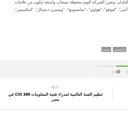
لبلدان. وتعزز الشركة اليوم محفظة منتجات واسعة تتكون من علامات
“اَسر”، “لينوفو”، “هواوي”، “سامسونج”، “ويسترن ديجيتال”، “لينكسيس”،
فيليبس
مصر
0
NEXT
تنظيم القمة العالمية لمدراء تقنية المعلومات CIO 200 في
مصر