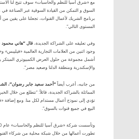
مع «شرق آسيا للنظم والحاسبات» سوف تتيح لنا الاستف
السوق و التمكن من القيادة السوقية عبر الصناعة في 
برنامج الشريك لأعمال القنوات، تجعلنا على يقين من 
المستوى التالي”.
وفي تعليقه على الشراكة الجديدة،
قال “هاني محمود 
وجود اثنين من العلامات التجارية العالمية «فيليبس» 
أشمل مجموعة من حلول العرض الكمبيوتري المبتكر والأف
والإسكندرية ومنطقة الدلتا وصعيد مصر”.
من جانبه، أعرب أيضاً
“أحمد سعيد جابر رضوان”، الش
المماثلة بالشراكة الجديدة، قائلاً: “نتطلع من خلال الخ
تؤدي إلى نموذج أعمال مستدام لكل منا. ومع إضافة «ف
البيع في جميع قنوات بالسوق”.
تطورت أعمالها من خلال شبكة محلية من شركاء القنوا