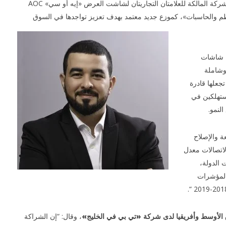
أعلنت اليوم شركة «تي بي في الخليج» TPV Gulf، الشركة المالكة للعلامتان التجاريتان لشاشت العرض «إيه أو سي» AOC
ق آسيا للنظم والحاسبات»، كموزع جديد معتمد بهدف تعزيز تواجدها في السوق
MESA DE COMEDOR, SXX 
y hierro. Cubierta re
ل شاشات
fuste liso y soportes
وشاملة
NOW VIEWING
Decorada con 
جعلها قادرة
orgánicos. for sale at 
«شرق آسيا للنظم والحاسبات» موزعاً
2nd May Morton
ستهلكين في
لشاشات «فيليبس» و«إيه أو سي» في مصر
لنمو.
June
30,
2019
عة والإصلاح
المحرر
لاتصالات معدل
عات الدولة،
المحلي حوالي 8 ٪، وفقا لمؤشرات
 الأوسط وأفريقيا لدى شركة «تي بي في الخليج»
، وقال: “إن الشراكة