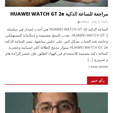
مراجعة للساعة الذكية HUAWEI WATCH GT 2e
editor
July 6, 2020
الساعة الذكية HUAWEI WATCH GT 2e هي أحدث إصدار في سلسلة
HUAWEI WATCH GT 2، يجذب المنتج بتصميمه و إمكانياته المستهلكين
وخاصة فئة الشباب بشكل كبير. على عكس سابقتها، تتميز الساعة الذكية
HUAWEI WATCH GT 2e بسوار مدمج لإطلالة أكثر انسيابية وعصرية.
كساعة ذكية مصممة للاستخدام في الهواء الطلق، فإن عنصر الراحة هام
و ضروري […]
READ MORE
رأي خبير