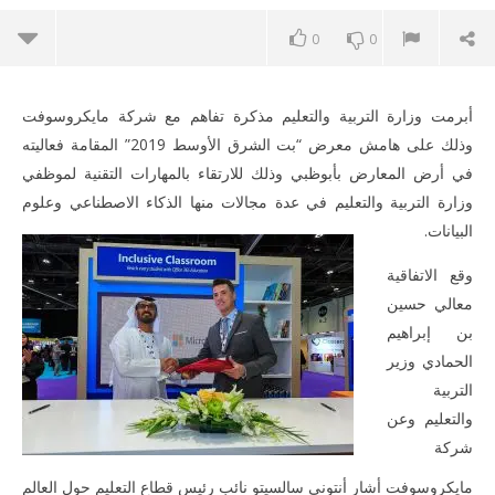
0
0
أبرمت وزارة التربية والتعليم مذكرة تفاهم مع شركة مايكروسوفت
وذلك على هامش معرض “بت الشرق الأوسط 2019” المقامة فعاليته
في أرض المعارض بأبوظبي وذلك للارتقاء بالمهارات التقنية لموظفي
وزارة التربية والتعليم في عدة مجالات منها الذكاء الاصطناعي وعلوم
البيانات.
ME
وقع الاتفاقية
معالي حسين
بن إبراهيم
الحمادي وزير
NOW VIEWING
التربية
وزارة التربية توقع مذكرة تفاهم مع مايكروسوفت بهدف تطوير
والتعليم وعن
مهارات موظفيها
شركة
April
24,
مايكروسوفت أشار أنتوني سالسيتو نائب رئيس قطاع التعليم حول العالم