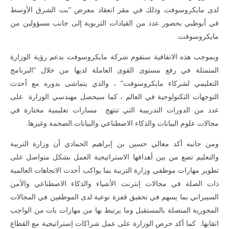
2019
لدى مايكروسوفت وذلك في مقر انعقاد معرض “بت الشرق الأوسط
المحرر
في أبوظبي بحضور عدد من القيادات التربوية إلى جانب مسؤولين من
مايكروسوفت.
وبموجب هذه الاتفاقية ستقوم شركة مايكروسوفت بدعم رؤية الوزارة
المتمثلة في رفع مستوى القوى العاملة لديها من خلال “البرنامج
التعليمي لشركاء مايكروسوفت” ، والذي يتماشى بدوره مع أحدث
التوجهات التكنولوجية في العالم ، كما سيحصل مهندسي الوزارة على
عدد من الدورات التدريبية التي تنتهج مسارات تعليمية مختارة في
مجالات علوم البيانات والذكاء الاصطناعي والبيانات الضخمة وغيرها.
ومن جانبه أكد معالي حسين بن إبراهيم الحمادي أن وزارة التربية
والتعليم تضع من بين أهدافها الاستراتيجية العمل بشكل متواصل على
تطوير مهارات موظفي وزارة التربية بما يواكب أحدث الاتجاهات العالمية
ذات الصلة في مجالات إنترنت الأشياء والذكاء الاصطناعي والأمن
السيبراني بما يسهم في تحقيق قفزة نوعية لدى الموظفين في المجالات
المحورية المتصلة بالمستقبل وما يرتبط بها من مهارات بات من الواجب
اتقانها. كما أكد حرص الوزارة على عمل شراكات إستراتيجية مع القطاع