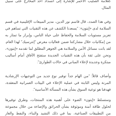
كعلامة الصليب الأحمر للإشارة إلى انسداد أحد المخارج على سبيل
المثال.
وفي هذا الصدد، قال قاسم نور الدين، مدير المبيعات الإقليمية في قسم
السلامة لدى «إيتون»: “يسعدنا الكشف عن هذه التقنيات التي تساهم في
تعزيز مستويات السلامة والحفاظ على حياة الناس، وإبراز ما تمتاز به
من إمكانيات خلال مشاركتنا ضمن فعاليات معرض “إنترسيك” لهذا العام.
لقد باتت مسائل الأمن والسلامة هي الجوهر المطلق لما تقدمه «إيتون»،
ونحن على ثقة بأن هذه التقنيات الجديدة ستفتح الآفاق أمام أساليب
مبتكرة وجديدة لإخلاء المباني في حالات الطوارئ”.
وأضاف قائلاً: “من الهام جداً توفير نوع جديد من التوجيهات الإرشادية
المرنة وليس الثابتة في عملية الإخلاء في البيئات العمرانية المعقدة،
فهدفنا هو توعية السوق بشأن هذه المسألة الأساسية”.
وستسلط «إيتون» الضوء على أهمية هذه المنتجات، وطرق توفيرها
لحلول طاقة آمنة وموثوقة بشأن الحرائق والإضاءة من خلال مجموعة
من التطبيقات الصناعية، بما في ذلك التشيد والبناء، والنفط والغاز