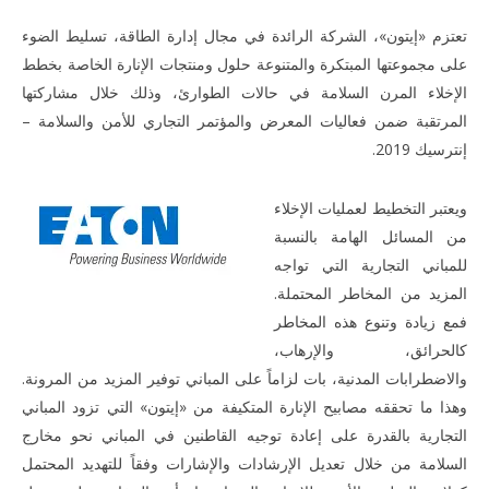
تعتزم «إيتون»، الشركة الرائدة في مجال إدارة الطاقة، تسليط الضوء
على مجموعتها المبتكرة والمتنوعة حلول ومنتجات الإنارة الخاصة بخطط
الإخلاء المرن السلامة في حالات الطوارئ، وذلك خلال مشاركتها
المرتقبة ضمن فعاليات المعرض والمؤتمر التجاري للأمن والسلامة –
إنترسيك 2019.
ME
ويعتبر التخطيط لعمليات الإخلاء
من المسائل الهامة بالنسبة
للمباني التجارية التي تواجه
المزيد من المخاطر المحتملة.
NOW VIEWING
فمع زيادة وتنوع هذه المخاطر
«إيتون» في معرض «إنترسيك 2019»
كالحرائق، والإرهاب،
January
والاضطرابات المدنية، بات لزاماً على المباني توفير المزيد من المرونة.
15,
وهذا ما تحققه مصابيح الإنارة المتكيفة من «إيتون» التي تزود المباني
2019
المحرر
التجارية بالقدرة على إعادة توجيه القاطنين في المباني نحو مخارج
السلامة من خلال تعديل الإرشادات والإشارات وفقاً للتهديد المحتمل