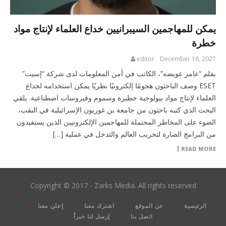
يمكن للمهاجمين السيبرانيين خداع العلماء لإنتاج مواد
خطرة
editor
December 16, 2021
بقلم “عامر عويضه”، الكاتب في أمن المعلومات لدى شركة “إسيت”
ESET وصف الباحثون هجومًا إلكترونيًا نظريًا يمكن استخدامه لخداع
العلماء لإنتاج مواد بيولوجية خطيرة وسموم وفيروسات اصطناعية. يلقي
البحث الذي كتبه باحثون من جامعة بن غوريون الإسرائيلية في النقب،
الضوء على المخاطر المحتملة للمهاجمين الإلكترونيين الذين يستفيدون
من البرامج الضارة لتخريب العالم والتدخل في عملية […]
READ MORE
Copyright © 2017 - Zarks Media. All rights reserved
الرئيسية
عن الموقع
اشترك معنا
إعلن معنا
اتصل بنا
إرسل لنا خبراً