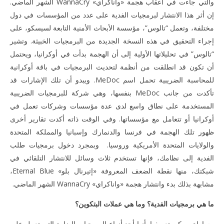
والتي جاءت في أعقاب هجمة «واناكراي» WannaCry الشهر الماضي.
إن أثر هذا الانتشار لبرمجيات الفدية على عدد من المؤسسات في دول
مختلفة، وتعمل “تالوس”، مؤسسة الأبحاث الأمنية التابعة لسيسكو، على
إجراء التحقيق في هذه النسخة الجديدة من البرمجيات الخبيثة. وتشير
“تالوس” في تحليلاتها الأولية إلى أن الهجمة بدأت في أوكرانيا، ويحتمل
أن تكون قد انطلقت من أنظمة لتحديث البرمجيات في باقة أوكرانية
للمحاسبة الضريبية تحمل اسم MeDoc. ويبدو أن تلك الإشارات قد
تأكدت من جانب MeDoc بنفسها، وهي شركة للبرمجيات الضريبية
المستخدمة على نطاق واسع لدى عدة مؤسسات وشركات تعمل في
أوكرانيا أو تتعامل مع مؤسساتها. وفي الوقت ذاته أكدت تقارير أخرى
ظهور تلك الهجمة في فرنسا والدنمارك وإسبانيا والمملكة المتحدة
والولايات المتحدة الأمريكية وروسيا. وبمجرد دخول برمجيات طلب
الفدية إلى نظامك، فإنها تستخدم ثلاث وسائل للانتشار التلقائي في
شبكتك، منها نقطة الضعف المعروفة «إتيرنال بلو» Eternal Blue،
مشابهة بذلك بدء وانتشار هجمة «واناكراي» WannaCry الشهر الماضي.
ما هي برمجيات الفدية؟ وما هي عملات البتكوين؟
ببساطة يمكن تعريفها بأنها أحد أنواع البرمجيات الضارة التي تعمل على