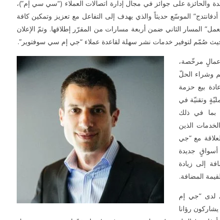
ة والحائزة على جوائز في مجال إدارة اتصالات العملاء (“سي سي إم”)،
فانتدج” الموسّع حديثاً والذي يهدف إلى التفاعل مع تعزيز وتمكين كافة
مل” المسار الثاني ضمن أربعة مسارات من المقرّر إطلاقها. وتمّ الإعلان
MESA DE COMEDOR, SXX 
y hierro. Cubierta re
عمالٍ مرخّصة،
fuste liso y soportes
NOW VIEWING
Decorada con 
م وشراء الحلّ
orgánicos. for sale at 
عادة بيع حزمة
جي إم سي سوفتوير تطلق مسار شركاء
2nd May Morton
ةٍ وتقنيّة في
العمل ضمن برنامج بارتنر أدفانتدج الموسّع
حديثاً
 بما في ذلك
June
الخدمات الذين
13,
لعلاقة مع “جي
2017
المحرر
سواقٍ جديدة
فة إلى زيادة
قيمة المضافة.
 لدى “جي إم
يشاركون رؤانا