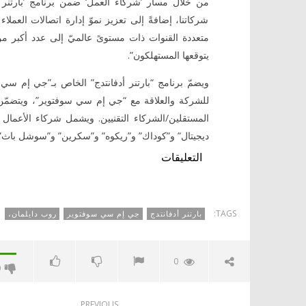
من خلال مسار ’شركاء العمل‘ ضمن برنامج ’بارتنر
شركاتنا، إضافةً إلى تعزيز نموّ إدارة اتصالات العملا
متعددة القنوات ذات مستوىً عالميّ إلى عدد أكبر من
يتوقعها المستهلكون”.
ويضمّ برنامج “بارتنر أدفانتدج” الخاص بـ”جي إم س
للشركة والعلاقة مع “جي إم سي سوفتوير”، ويتضمّن:
المستقلين/الشركاء التقنيين. ويشمل شركاء الأعمال
ديجيتال” و”كوداك” و”ريكوه” و”سكرين” و”سوشل باث” 
التعليقات
TAGS:
بارتنر أدفانتدج
جي إم سي سوفتوير
روب دايلمان،
0
0
PREVIOUS