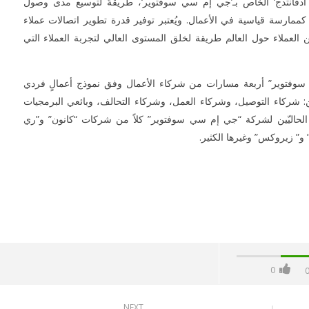
 أدفانتدج‘ الخاص بـ’جي إم سي سوفتوير‘، طريقةً لتوسيع مدى وصول
ء كممارسة قياسية في الأعمال. ويُعتبر توفير قدرة تطوير اتصالات عملاء
 العملاء حول العالم طريقة لخلق المستوى العالي لتجربة العملاء التي
ي سوفتوير” أربعة مسارات من شركاء الأعمال وفق نموذج أعمالٍ فردي
 شركاء التوصيل، وشركاء العمل، وشركاء التحالف، وبائعي البرمجيات
 الحاليّين لشركة “جي إم سي سوفتوير” كلاً من شركات “كانون” و”ري
و” زيروكس” وغيرها الكثير.
0
NEXT