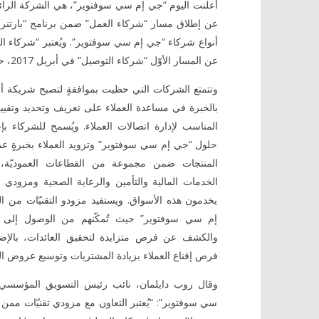
أعلنت اليوم “جي إم سي سوفتوير”، هي الشركة الرائد
عن إطلاق مسار “شركاء العمل” ضمن برنامج “بارتنر أد
أنواع شركاء “جي إم سي سوفتوير”. ويُعتبر “شركاء الع
عن المسار الأوّل “شركاء التوصيل” في أبريل 2017، حيث صُمّم لتوفير خدمات نشر سهلة لقاعدة عملاء “جي إم سي سوفتوير”.
En madera
Mobile Casinos 2026: Beste Handy
Die besten
ctangular,
Casinos Deutschland
وتتمتع الشركات التي حظيت بموافقةٍ لتصبح شريكة أ
 en roleo.
June
elementos
بالخبرة في مساعدة العملاء على تعريف وتحديد وتقيي
13,
auction on
2017
المناسب لإدارة اتصالات العملاء. ويُسمح للشركاء بإ
المحرر
 Subastas
حلول “جي إم سي سوفتوير” وتزويد العملاء بخبرةٍ عمليّ
June
13,
المنتجات ضمن مجموعة من القطاعات العموديّة،
2017
الخدمات المالية والتأمين والرعاية الصحية ومزودي 
المحرر
يخدمون هذه الأسواق. ويستفيد مزودو التقنيّات من ا
إم سي سوفتوير” حيث تُمكّنهم من الوصول إلى أ
والكشف عن فرص متزايدة لتحقيق العائدات، بالإضا
فرص إقناع العملاء بزيادة المشتريات وتوسيع عروض ال
وقال روب دايلمان، نائب رئيس التسويق المؤسسي
سي سوفتوير”: “يُعتبر التعاون مع مزودي تقنيّات ممن 