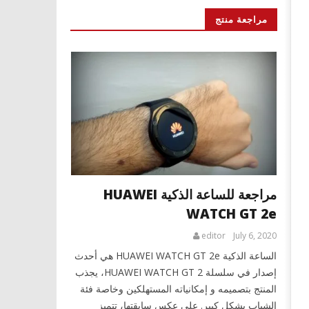
مراجعة منتج
مراجعة للساعة الذكية HUAWEI
WATCH GT 2e
editor
July 6, 2020
الساعة الذكية HUAWEI WATCH GT 2e هي أحدث
إصدار في سلسلة HUAWEI WATCH GT 2، يجذب
المنتج بتصميمه و إمكانياته المستهلكين وخاصة فئة
الشباب بشكل كبير. على عكس سابقتها، تتميز