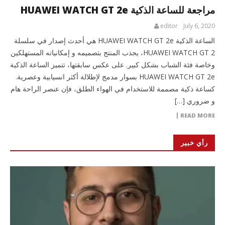
مراجعة للساعة الذكية HUAWEI WATCH GT 2e
editor
July 6, 2020
الساعة الذكية HUAWEI WATCH GT 2e هي أحدث إصدار في سلسلة
HUAWEI WATCH GT 2، يجذب المنتج بتصميمه و إمكانياته المستهلكين
وخاصة فئة الشباب بشكل كبير. على عكس سابقتها، تتميز الساعة الذكية
HUAWEI WATCH GT 2e بسوار مدمج لإطلالة أكثر انسيابية وعصرية.
كساعة ذكية مصممة للاستخدام في الهواء الطلق، فإن عنصر الراحة هام
و ضروري […]
READ MORE
رأي خبير