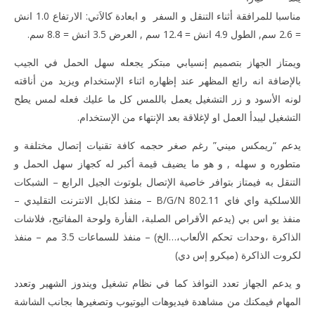
مناسبا للمرافقة أثناء التنقل و السفر و ابعادة كالاَتي: الارتفاع 1.0 انش
= 2.6 سم, الطول 4.9 انش = 12.4 سم , العرض 3.5 انش = 8.8 سم.
ويمتاز الجهاز بتصميم إنسيابي مبتكر يجعله سهل الحمل في الجيب
بالإضافة انه رائع المظهر عند إظهاره اثناء الإستخدام ويزيد من أناقته
لونه الأسود و زر التشغيل يعمل باللمس كل ما عليك فعله لمس يطح
التشغيل ليبدأ العمل او لإغلاقة بعد الإنتهاء من الإستخدام.
يدعم “ريمكس ميني” رغم صغر حجمه كافة تقنيات إتصال مختلفة و
متطوره و سهله , و هو ما يضيف قيمة أكبر له كجهاز سهل الحمل و
التنقل به فيمتاز بتوافر خاصية الإتصال بلوتوث الجيل الرابع – الشبكات
اللاسلكية واي فاي B/G/N 802.11 – منفذ لكابل الانترنت التقليدي –
منفذ يو اس بي (يدعم الأقراص الصلبة، الفأرة ولوحة المفاتيح، فلاشات
الذاكرة ،وحدات تحكم الألعاب،…الخ) – منفذ للسماعات 3.5 مم – منفذ
لكروت الذاكرة (ميكرو إس دي)
و يدعم الجهاز تعدد النوافذ كما في نظام تشغيل ويندوز الشهير وتعدد
المهام فيمكنك من مشاهدة فيديوهات اليوتيوب وتصغيرها بجانب الشاشة