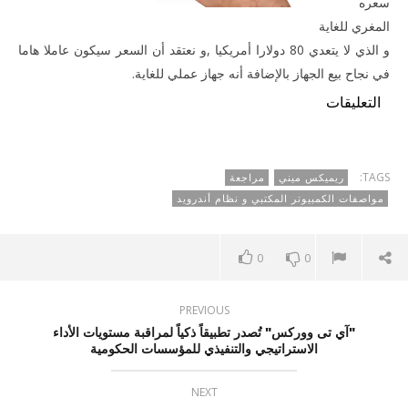
سعره
المغري للغاية
و الذي لا يتعدي 80 دولارا أمريكيا ,و نعتقد أن السعر سيكون عاملا هاما
في نجاح بيع الجهاز بالإضافة أنه جهاز عملي للغاية.
التعليقات
TAGS:
ريميكس ميني
مراجعة
مواصفات الكمبيوتر المكتبي و نظام أندرويد
0
0
PREVIOUS
"آي تى ووركس" تُصدر تطبيقاً ذكياً لمراقبة مستويات الأداء
الاستراتيجي والتنفيذي للمؤسسات الحكومية
NEXT