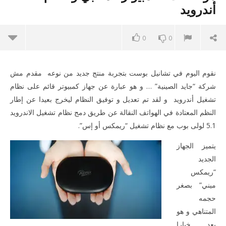
أندرويد
0
0
نقوم اليوم في تشانيل بوست بتجربة منتج جديد من نوعه مقدم مش
شركة “جايد الصينية” … و هو عبارة عن جهاز كمبيوتر قائم على نظام
تشغيل أندرويد و لقد تم تعديل و توفيق النظام ليخرج بعيدا عن إطار
النظم المعتادة في الهواتف النقالة عن طريق دمج نظام تشغيل الاندرويد
5.1 لولى بوب مع نظام تشغيل “ريمكس أو إس”.
ME
يتميز الجهاز
الجديد
NOW VIEWING
“ريمكس
ميني” بصغر
مراجعة : جهاز ريميكس ميني يجمع بين مواصفات الكمبيوتر المكتبي و
نظام أندرويد
حجمه
November
المتناهي و هو
23, 2016
المحرر
يعد خيارا