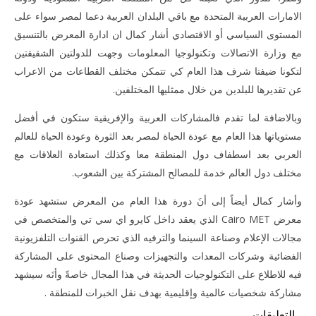
الامارات العربية المتحدة مع باقي البلدان العربية دعما لمصر سواء على
المستوى السياسي أو الاقتصادي أشار كمال ان ادارة المعرض بالتنسيق
مع وزارة الاتصالات وتكنولوجيا المعلومات وجهت للدولتين الشقيقتين
لتكونا ضيفتا شرف هذا العام كي تتمكن مختلف القطاعات من الاعراب
عن تقديرها للبلدين من خلال ممثليها المختلفين.
وبالاضافة لما تقدم فالمشاركات العربية والإفريقية ستكون في أفضل
مستوياتها هذا العام مع عودة الحياة لمصر بعد الثورة وعودة الحياة للعالم
العربي بعد اسطفاف دول المنطقة معا وكذلك استعادة العلاقات مع
مختلف دول العالم خدمة للمصالح المشتركة بين الشعوب.
وأشار كمال أيضاً إلى أنَ دورة هذا العام من المعرض ستشهد عودة
معرض Cairo MET الذي يعقد داخل كايرو اي سي تي والمتخصص في
مجالات الإعلام وصناعة السينما والترفيه الذي تحرص القنوات التلفزيونية
الفضائية وشركات المعدات والتجهيزات وصناع المحتوى على المشاركة
فيه للاطلاع على التكنولوجيات الحديثة في هذا المجال خاصةً وأنَه سيشهد
مشاركة شخصيات عالمية وإقليمية بهدف نقل الخبرات للمنطقة .
التعليقات