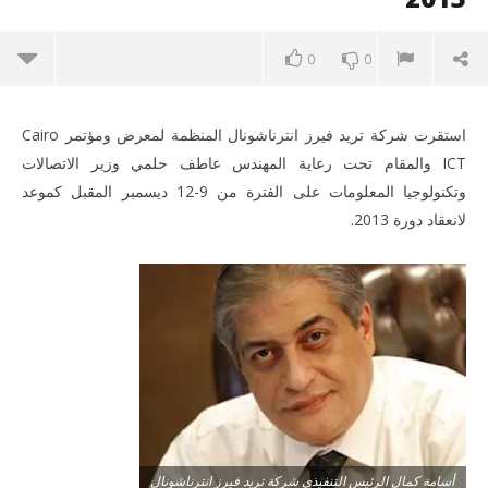
0
0
استقرت شركة تريد فيرز انترناشونال المنظمة لمعرض ومؤتمر Cairo
ICT والمقام تحت رعاية المهندس عاطف حلمي وزير الاتصالات
وتكنولوجيا المعلومات على الفترة من 9-12 ديسمبر المقبل كموعد
لانعقاد دورة 2013.
ME
NOW VIEWING
الإعلان عن موعد معرض ومؤتمر Cairo ICT ليكون في الفترة من 9-
12 ديسمبر 2013
September
أسامة كمال الرئيس التنفيذي شركة تريد فيرز انترناشونال