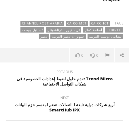
TAGS:
CHANNEL POST ARABIA
CAIRO MET
CAIRO ICT
REBIRTH
أسامة كمال
تريد فيرز انترناشونال
تشانيل بوست
تشانيل بوست العربية
جمهوريه مصر العربية
مصر
0
0
PREVIOUS
Trend Micro تقدم حلول لضبط إعدادات الخصوصية في
شبكات التواصل الاجتماعية
NEXT
أربع شركات دولية تابعة لـ اتصالات تنضم لمقسم حزم البيانات
SmartHub IPX