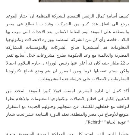
4, 2013
المحرر
كشف أسامة كمال الرئيس التنفيذي للشركة المنظمة ان اختيار الموعد
يرجع الى اتفاق عدد كبير من الشركات وقيادات القطاع في مصر
والمنطقة على الموعد ليتم التقاط الانفاس بعد الاحداث التى مرت بها
البلاد ، خاصة وأن كل من الشركة المنظمة ووزارة الاتصالات وتكنولوجيا
المعلومات قد أستشعرتا صالح الشركات والمؤسسات المشاركة
المصرية والعالمية مع وعد الحكومة بطرح مشروعات خلال أسابيع تقدر
بـ 22 مليار جنيه كان قد أعلن عنها رئيس الوزراء د. حازم الببلاوي اجمالا
ولكن سيتم تفصيلها قريبا ومن المقرر ان يتم وضع قطاع تكنولوجيا
المعلومات والاتصالات على خريطة هذه المشروعات .
أكد كمال ان ادارة المعرض لمست قبولا كبيرا للموعد المحدد من
اللاعبين الكبار في قطاع الاتصالات وتكنولوجيا المعلومات والاعلام نظرا
لتوافقه مع خططهم للكشف عن منتجاتهم وحلولهم الجديدة مع استقرار
متوقع للأوضاع في مصر والمنطقة. تعقد الدورة السابعة عشر تحت شعار
” عودة الحياة ” “Rebirth”.
ونظرا للدور الذي لعبته كل من المملكة العربية السعودية ودولة