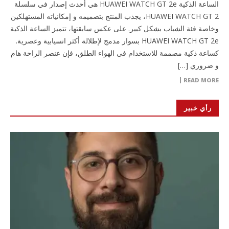
الساعة الذكية HUAWEI WATCH GT 2e هي أحدث إصدار في سلسلة
HUAWEI WATCH GT 2، يجذب المنتج بتصميمه و إمكانياته المستهلكين
وخاصة فئة الشباب بشكل كبير. على عكس سابقتها، تتميز الساعة الذكية
HUAWEI WATCH GT 2e بسوار مدمج لإطلالة أكثر انسيابية وعصرية.
كساعة ذكية مصممة للاستخدام في الهواء الطلق، فإن عنصر الراحة هام
و ضروري […]
READ MORE
رأي خبير