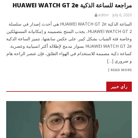
مراجعة للساعة الذكية HUAWEI WATCH GT 2e
editor
July 6, 2020
الساعة الذكية HUAWEI WATCH GT 2e هي أحدث إصدار في سلسلة
HUAWEI WATCH GT 2، يجذب المنتج بتصميمه و إمكانياته المستهلكين
وخاصة فئة الشباب بشكل كبير. على عكس سابقتها، تتميز الساعة الذكية
HUAWEI WATCH GT 2e بسوار مدمج لإطلالة أكثر انسيابية وعصرية.
كساعة ذكية مصممة للاستخدام في الهواء الطلق، فإن عنصر الراحة هام
و ضروري […]
READ MORE
رأي خبير