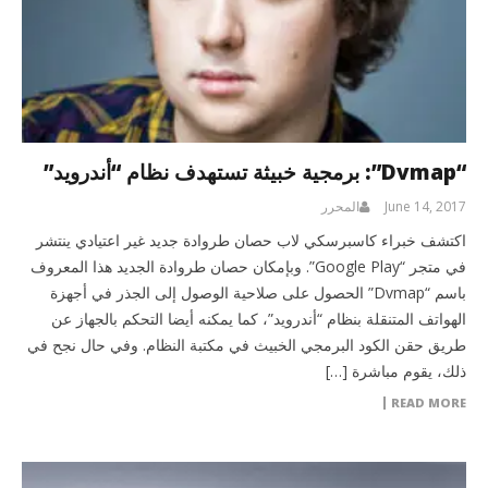
“Dvmap”: برمجية خبيثة تستهدف نظام “أندرويد”
June 14, 2017
المحرر
اكتشف خبراء كاسبرسكي لاب حصان طروادة جديد غير اعتيادي ينتشر
في متجر “Google Play”. وبإمكان حصان طروادة الجديد هذا المعروف
باسم “Dvmap” الحصول على صلاحية الوصول إلى الجذر في أجهزة
الهواتف المتنقلة بنظام “أندرويد”، كما يمكنه أيضا التحكم بالجهاز عن
طريق حقن الكود البرمجي الخبيث في مكتبة النظام. وفي حال نجح في
ذلك، يقوم مباشرة […]
READ MORE