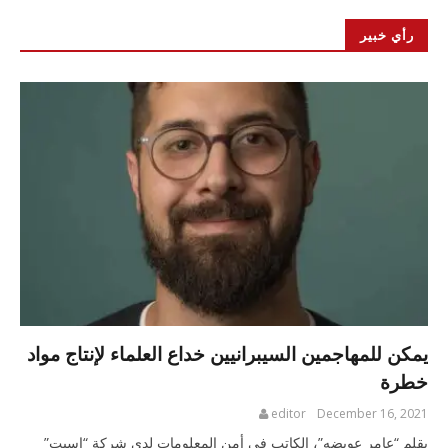
رأي خبير
يمكن للمهاجمين السيبرانيين خداع العلماء لإنتاج مواد
خطرة
editor
December 16, 2021
بقلم “عامر عويضه”، الكاتب في أمن المعلومات لدى شركة “إسيت”