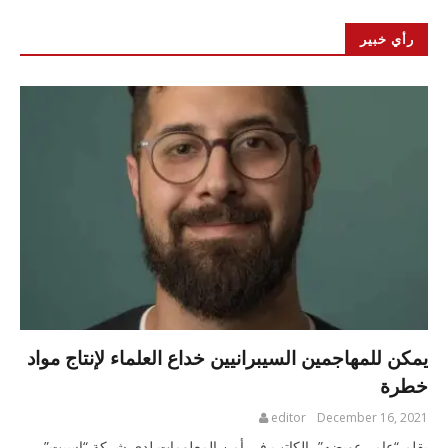
رأي خبير
يمكن للمهاجمين السيبرانيين خداع العلماء لإنتاج مواد
خطرة
editor
December 16, 2021
بقلم “عامر عويضه”، الكاتب في أمن المعلومات لدى شركة “إسيت”