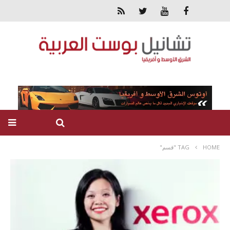
HOME
TAG "قسم"