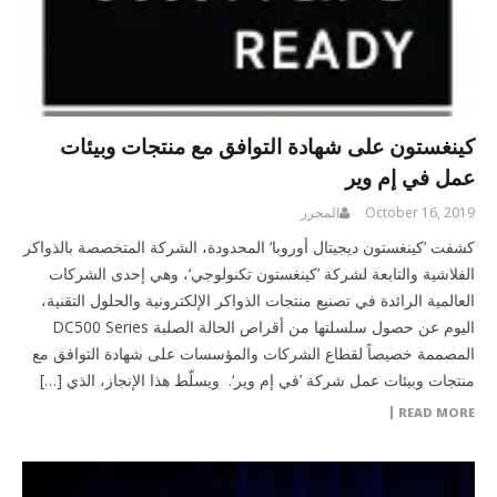
كينغستون على شهادة التوافق مع منتجات وبيئات
عمل في إم وير
October 16, 2019
المحرر
كشفت ’كينغستون ديجيتال أوروبا‘ المحدودة، الشركة المتخصصة بالذواكر
الفلاشية والتابعة لشركة ’كينغستون تكنولوجي‘، وهي إحدى الشركات
العالمية الرائدة في تصنيع منتجات الذواكر الإلكترونية والحلول التقنية،
اليوم عن حصول سلسلتها من أقراص الحالة الصلبة DC500 Series
المصممة خصيصاً لقطاع الشركات والمؤسسات على شهادة التوافق مع
منتجات وبيئات عمل شركة ’في إم وير‘. ويسلّط هذا الإنجاز، الذي […]
READ MORE