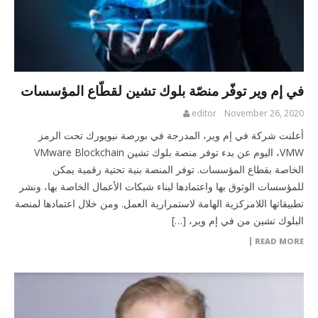
في إم وير توفّر منصّة بلوك تشين لقطّاع المؤسسات
editor
November 26, 2020
أعلنت شركة في إم وير، المدرجة في بورصة نيويورك تحت الرمز
VMW، اليوم عن بدء توفر منصة بلوك تشين VMware Blockchain
الخاصة بقطاع المؤسسات. توفر المنصة بنية تحتية رقمية يمكن
للمؤسسات الوثوق بها واعتمادها لبناء شبكات الأعمال الخاصة بها، ونشر
تطبيقاتها اللامركزية الهامة لاستمرارية العمل. ومن خلال اعتمادها لمنصة
البلوك تشين من في إم وير، […]
READ MORE