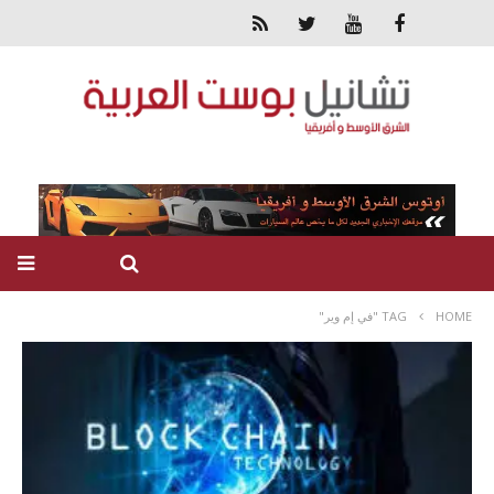
HOME
TAG "في إم وير"