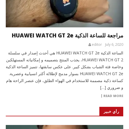
مراجعة للساعة الذكية HUAWEI WATCH GT 2e
editor
July 6, 2020
الساعة الذكية HUAWEI WATCH GT 2e هي أحدث إصدار في سلسلة
HUAWEI WATCH GT 2، يجذب المنتج بتصميمه و إمكانياته المستهلكين
وخاصة فئة الشباب بشكل كبير. على عكس سابقتها، تتميز الساعة الذكية
HUAWEI WATCH GT 2e بسوار مدمج لإطلالة أكثر انسيابية وعصرية.
كساعة ذكية مصممة للاستخدام في الهواء الطلق، فإن عنصر الراحة هام
و ضروري […]
READ MORE
رأي خبير