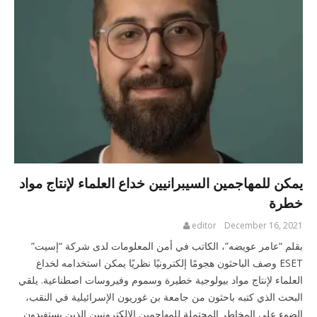
يمكن للمهاجمين السيبرانيين خداع العلماء لإنتاج مواد
خطرة
editor
December 16, 2021
بقلم “عامر عويضه”، الكاتب في أمن المعلومات لدى شركة “إسيت”
ESET وصف الباحثون هجومًا إلكترونيًا نظريًا يمكن استخدامه لخداع
العلماء لإنتاج مواد بيولوجية خطيرة وسموم وفيروسات اصطناعية. يلقي
البحث الذي كتبه باحثون من جامعة بن غوريون الإسرائيلية في النقب،
الضوء على المخاطر المحتملة للمهاجمين الإلكترونيين الذين يستفيدون