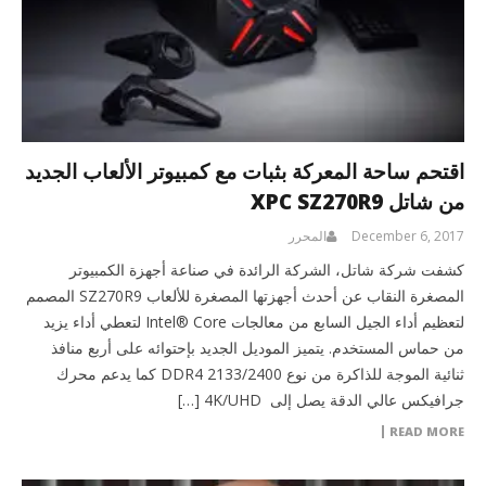
اقتحم ساحة المعركة بثبات مع كمبيوتر الألعاب الجديد
من شاتل XPC SZ270R9
December 6, 2017
المحرر
كشفت شركة شاتل، الشركة الرائدة في صناعة أجهزة الكمبيوتر
المصغرة النقاب عن أحدث أجهزتها المصغرة للألعاب SZ270R9 المصمم
لتعظيم أداء الجيل السابع من معالجات Intel® Core لتعطي أداء يزيد
من حماس المستخدم. يتميز الموديل الجديد بإحتوائه على أربع منافذ
ثنائية الموجة للذاكرة من نوع DDR4 2133/2400 كما يدعم محرك
جرافيكس عالي الدقة يصل إلى 4K/UHD […]
READ MORE