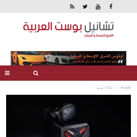
HOME
TAG "جديد"