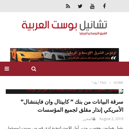
HOME
TAG "بنك"
سرقة البيانات من بنك ” كابيتال وان فايننشال”
الأمريكي إنذار مقلق لجميع المؤسسات
August 2, 2019
المحرر
يقول همايون يعقوب، مدير أول للإستراتيجية لدى فورس بوينت (مسؤول