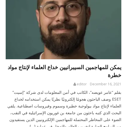
يمكن للمهاجمين السيبرانيين خداع العلماء لإنتاج مواد
خطرة
editor
December 16, 2021
بقلم “عامر عويضه”، الكاتب في أمن المعلومات لدى شركة “إسيت”
ESET وصف الباحثون هجومًا إلكترونيًا نظريًا يمكن استخدامه لخداع
العلماء لإنتاج مواد بيولوجية خطيرة وسموم وفيروسات اصطناعية. يلقي
البحث الذي كتبه باحثون من جامعة بن غوريون الإسرائيلية في النقب،
الضوء على المخاطر المحتملة للمهاجمين الإلكترونيين الذين يستفيدون
من البرامج الضارة لتخريب العالم والتدخل في عملية […]