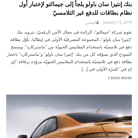
بنك إنتيزا سان باولو يلجأ إلى جيمالتو لإختبار أول
نظام بطاقات للدفع غير التلامسيّ
January 13, 2019
المحرر
تقوم شركة “جيمالتو”، الرائدة في مجال الأمن الرقميّ، بتزويد بنك
“إنتيزا سان باولو”، المجموعة المصرفيّة الأولى في إيطاليا، بأوّل بطاقة
دفع غير تلامسيّة باستخدام المقاييس الحيويّة من “ماستركارد”. ويسمح
النموذج الذي يسوّقه كل من بنك “إنتيزا سان باولو” و”ماستركارد” باختبار
بطاقة دفع غير تلامسيّة باستخدام المقاييس الحيويّة مزوّدة برقاقة “إي
إم في” للمرّة الأولى في […]
READ MORE