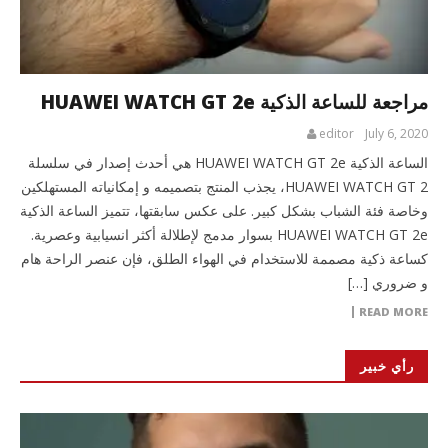
مراجعة للساعة الذكية HUAWEI WATCH GT 2e
editor
July 6, 2020
الساعة الذكية HUAWEI WATCH GT 2e هي أحدث إصدار في سلسلة
HUAWEI WATCH GT 2، يجذب المنتج بتصميمه و إمكانياته المستهلكين
وخاصة فئة الشباب بشكل كبير. على عكس سابقتها، تتميز الساعة الذكية
HUAWEI WATCH GT 2e بسوار مدمج لإطلالة أكثر انسيابية وعصرية.
كساعة ذكية مصممة للاستخدام في الهواء الطلق، فإن عنصر الراحة هام
و ضروري […]
READ MORE
رأي خبير