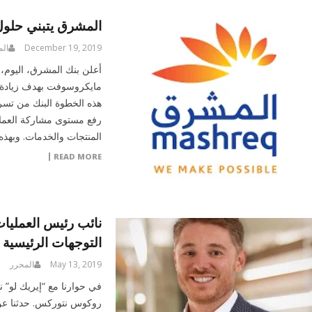
المشرق يتبني حلول
December 19, 2019
الم
أعلن بنك المشرق، اليوم، 
مايكروسوفت بهدف زيادة 
هذه الخطوة البنك من تسر
رفع مستوى مشاركة العملاء
المنتجات والخدمات. وبهذه
READ MORE
نائب رئيس العمليا
التوجهات الرئيسية
May 13, 2019
المحرر
في حوارنا مع “إيريك لو” 
روكوس نتوركس. حدثنا عن ا