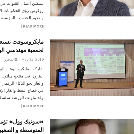
لتمكين أعمال القنوات في
روكوس رؤى الحكومات الإقل
وتقديم الخدمات المؤتمتة 
READ MORE
مايكروسوفت تستعر
لجمعية مهندسي البت
May 12, 2019
المحرر
شاركت مايكروسوفت اليوم
البترول في منتجع هيلتون 
والغاز نحو الذكاء الرق
في قطاع النفط والغاز الإقل
وقد تناولت الورشة سلسل
READ MORE
«سونيك وول» تؤمن 
المتوسطة و الصغيرة