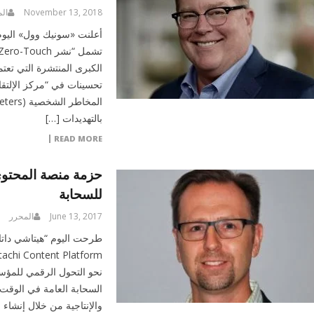
November 13, 2018
ال
أعلنت «سونيك وول» اليوم 
الكبرى المنتشرة التي تعتم
بالتهديدات […]
READ MORE
للسحابة
June 13, 2017
المحرر
طرحت اليوم “هيتاشي داتا
نحو التحول الرقمي للمؤ
السحابة العامة في الوقت ذ
والإنتاجية من خلال إنشاء 