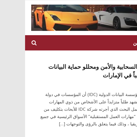
ن
حابية والأمن ومحللو حماية البيانات
ً في الإمارات
كشف بحث جديد أجرته مؤسسة البيانات الدولية (IDC) أن المؤسسات في دولة
تشهد طلباً متزايداً على الأشخاص من ذوي المهارات
التكنولوجية العالية. وقد شمل البحث الذي أجرته شركة IDC للأبحاث بتكليف من
هارات العمل المستقبلية” الأسواق الرئيسية في جميع
يا ، وذلك فيما يتعلق بالرؤى والتوجهات […]