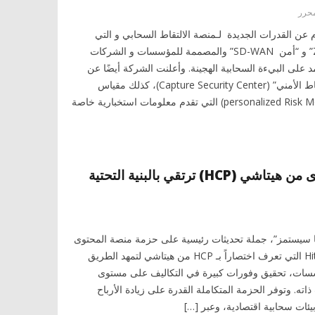
محرر
عن القدرات الجديدة لـمنصة الالتقاط السحابي و التي
تشمل “نشر Zero-Touch” و “أمن SD-WAN” والمصممة للمؤسسات و الشركات
د على البيءة السحابية الهجينة. وأعلنت الشركة أيضًا عن
تحسينات في “مركز الإلتقاط الأمني” (Capture Security Center)، كذلك مقياس
المخاطر الشخصية (personalized Risk Meters) التي تقدم معلومات استخبارية خاصة
حزمة منصة المحتوى من هيتاشي (HCP) ترتقي بالبنية التحتية
 سيستمز”، جملة تحديثات رئيسية على حزمة منصة المحتوى
Hitachi Content Platform التي تعرف اختصاراً بـ HCP من هيتاشي لتمهد الطريق
سسات، تحقيق وفورات كبيرة في التكاليف على مستوى
اته. وتوفر الحزمة المتكاملة القدرة على زيادة الأرباح
بيئات سحابية اقتصادية، وعبر […]