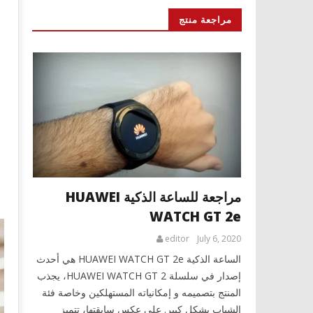
مراجعة منتج
مراجعة للساعة الذكية HUAWEI
WATCH GT 2e
editor
July 6, 2020
الساعة الذكية HUAWEI WATCH GT 2e هي أحدث
إصدار في سلسلة HUAWEI WATCH GT 2، يجذب
المنتج بتصميمه و إمكانياته المستهلكين وخاصة فئة
الشباب بشكل كبير. على عكس سابقتها، تتميز