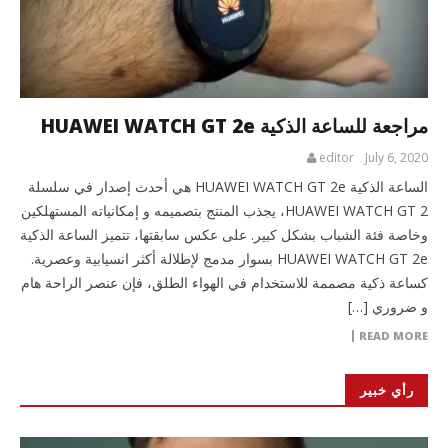
مراجعة للساعة الذكية HUAWEI WATCH GT 2e
editor
July 6, 2020
الساعة الذكية HUAWEI WATCH GT 2e هي أحدث إصدار في سلسلة
HUAWEI WATCH GT 2، يجذب المنتج بتصميمه و إمكانياته المستهلكين
وخاصة فئة الشباب بشكل كبير. على عكس سابقتها، تتميز الساعة الذكية
HUAWEI WATCH GT 2e بسوار مدمج لإطلالة أكثر انسيابية وعصرية.
كساعة ذكية مصممة للاستخدام في الهواء الطلق، فإن عنصر الراحة هام
و ضروري […]
READ MORE
رأي خبير