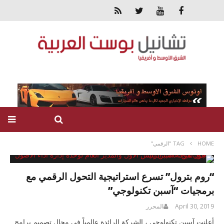
HOME
TAG "الرقمي"
“روم بترول” تسرع استراتيجية التحول الرقمي مع
برمجيات “آسبن تكنولوجي”
April 30, 2019
المحرر
أعلنت آسبن تكنولوجي ، الشركة الرائدة عالمياً في مجال تصميم برامج