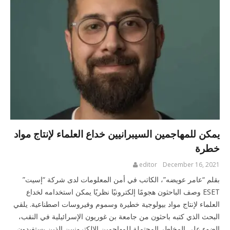
يمكن للمهاجمين السيبرانيين خداع العلماء لإنتاج مواد
خطرة
editor
December 16, 2021
بقلم “عامر عويضه”، الكاتب في أمن المعلومات لدى شركة “إسيت”
ESET وصف الباحثون هجومًا إلكترونيًا نظريًا يمكن استخدامه لخداع
العلماء لإنتاج مواد بيولوجية خطيرة وسموم وفيروسات اصطناعية. يلقي
البحث الذي كتبه باحثون من جامعة بن غوريون الإسرائيلية في النقب،
الضوء على المخاطر المحتملة للمهاجمين الإلكترونيين الذين يستفيدون