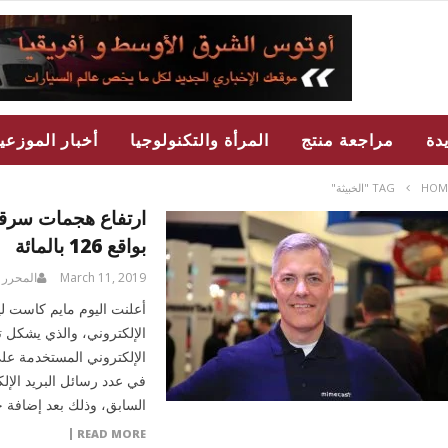
دة
مراجعة منتج
المرأة والتكنولوجيا
أخبار الموزعي
HOM
TAG "الخبيثة"
ارتفاع هجمات سرقة 
بواقع 126 بالمائة
March 11, 2019
المحرر
أعلنت اليوم مايم كاست لي
الإلكتروني، والذي يشكل تحل
في عدد رسائل البريد الإلكت
السابق، وذلك بعد إضافة 
READ MORE