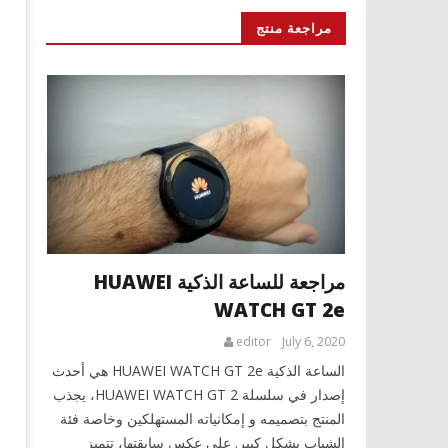
مراجعة منتج
مراجعة للساعة الذكية HUAWEI
WATCH GT 2e
editor
July 6, 2020
الساعة الذكية HUAWEI WATCH GT 2e هي أحدث
إصدار في سلسلة HUAWEI WATCH GT 2، يجذب
المنتج بتصميمه و إمكانياته المستهلكين وخاصة فئة
الشباب بشكل كبير. على عكس سابقتها، تتميز