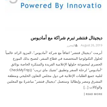
ديجيتال فنتشر تبرم شراكة مع أماديوس
August 26, 2019
المحرر
أبرمت “ديجيتال فنتشر” اتفاقاً مع شركة “أماديوس”، المزود الرائد عالمياً
لحلول التكنولوجيا المتخصصة في قطاع السفر، لتصبح بذلك الموزع
الحصري لمجموعة حلولها الإعلامية الفريدة والمبتكرة الخاصة بوثائق
“أماديوس” لرحلة السفر وتطبيق “تشيك ماي تريب” ((CheckMyTrip
لتلبية جميع الطلبات الإعلانية في دول مجلس التعاون الخليجي ومنطقة
المشرق ومصر وإيطاليا. وستعمل “ديجيتال فنتشر” مباشرةً مع المعلنين
والوكالات […]
READ MORE