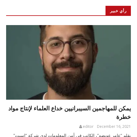
رأي خبير
يمكن للمهاجمين السيبرانيين خداع العلماء لإنتاج مواد
خطرة
editor
December 16, 2021
بقلم “عامر عويضه”، الكاتب في أمن المعلومات لدى شركة “إسيت”