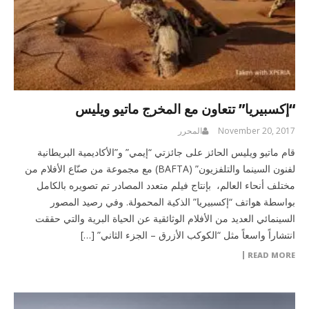
“إكسبيريا” تتعاون مع المخرج ماتيو ويليس
November 20, 2017
المحرر
قام ماتيو ويليس الحائز على جائزتي “إيمي” و”الأكاديمية البريطانية
لفنون السينما والتلفزيون” (BAFTA) مع مجموعة من صنّاع الأفلام من
مختلف أنحاء العالم، بإنتاج فيلم متعدد المصادر تم تصويره بالكامل
بواسطة هواتف “إكسبيريا” الذكية المحمولة. وفي رصيد المصور
السينمائي العديد من الأفلام الوثائقية عن الحياة البرية والتي حققت
انتشاراً واسعاً مثل “الكوكب الأزرق – الجزء الثاني” […]
READ MORE