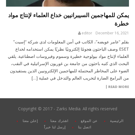
يمكن للمهاجمين السيبرانيين خداع العلماء لإنتاج مواد
خطرة
editor
December 16, 2021
بقلم “عامر عويضه”، الكاتب في أمن المعلومات لدى شركة “إسيت”
ESET وصف الباحثون هجومًا إلكترونيًا نظريًا يمكن استخدامه لخداع
العلماء لإنتاج مواد بيولوجية خطيرة وسموم وفيروسات اصطناعية. يلقي
البحث الذي كتبه باحثون من جامعة بن غوريون الإسرائيلية في النقب،
الضوء على المخاطر المحتملة للمهاجمين الإلكترونيين الذين يستفيدون
من البرامج الضارة لتخريب العالم والتدخل في عملية […]
READ MORE
Copyright © 2017 - Zarks Media. All rights reserved
الرئيسية
عن الموقع
اشترك معنا
إعلن معنا
اتصل بنا
إرسل لنا خبراً