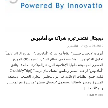
ديجيتال فنتشر تبرم شراكة مع أماديوس
August 26, 2019
المحرر
أبرمت “ديجيتال فنتشر” اتفاقاً مع شركة “أماديوس”، المزود الرائد عالمياً
لحلول التكنولوجيا المتخصصة في قطاع السفر، لتصبح بذلك الموزع
الحصري لمجموعة حلولها الإعلامية الفريدة والمبتكرة الخاصة بوثائق
“أماديوس” لرحلة السفر وتطبيق “تشيك ماي تريب” ((CheckMyTrip
لتلبية جميع الطلبات الإعلانية في دول مجلس التعاون الخليجي ومنطقة
المشرق ومصر وإيطاليا. وستعمل “ديجيتال فنتشر” مباشرةً مع المعلنين
والوكالات […]
READ MORE