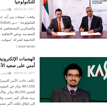
للتكنولوجيا
March 27, 2017
المحرر
والمبتكرين المستقبليين في
المتقدمة. وتنص الاتفاقية 
الجامعية لشركة “سوفت و
READ MORE
أمني على صعيد الأع
March 27, 2017
المحرر
بكلف حادث الأمن السيبران
861,000 دولار في 
الحجم 86,500 
يزيد بشكل كبير حسب وقت
إلى إنفاق تكلف أكبر بنسبة 44٪ للتعافي من الهجمات 