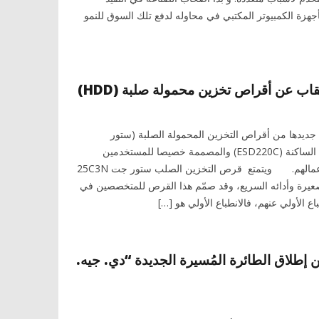
هزة الكمبيوتر المكتبي في محاوله لدفع تلك السوق للنمو
اب عن أقراص تخزين محمولة صلبة (HDD)
جديدها من أقراص التخزين المحمولة الصلبة (ستور
جت25C3N ) وذات الحالة الساكنة (ESD220C) والمصممة خصيصا للمستخدمين
المحترفين لتعزيز كفاءة أعمالهم. ويتمتع قرص التخزين الصلب ستور جت 25C3N
لصعيرة وأدائه السريع، وقد صمّم هذا القرص للمتخصصين في
ع الأولي عنهم، فالانطباع الأولي هو […]
إطلاق الطائرة المُسيرة الجديدة “دي. جيه.