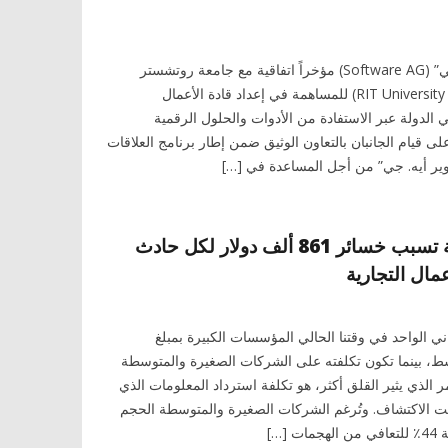
وقعت “سوفت وير أيه. جي” (Software AG) مؤخراً اتفاقية مع جامعة روتشستر
للتكنولوجيا – دبي (RIT University Dubai) للمساهمة في إعداد قادة الأعمال
 الدولة عبر الاستفادة من الأدوات والحلول الرقمية
على قيام الجانبان بالتعاون الوثيق ضمن إطار برنامج العلاقات
ير أيه. جي” من أجل المساعدة في […]
الهجمات الإلكترونية تسبب خسائر 861 ألف دولار لكل حادث
مال التجارية
ي الواحد في وقتنا الحالي المؤسسات الكبيرة بمبلغ
المتوسط، بينما تكون تكلفته على الشركات الصغيرة والمتوسطة
دولار. والأمر الذي يثير القلق أكثر، هو تكلفة استرداد المعلومات الذي
 الاكتشاف. وتُرغم الشركات الصغيرة والمتوسطة الحجم
[…]