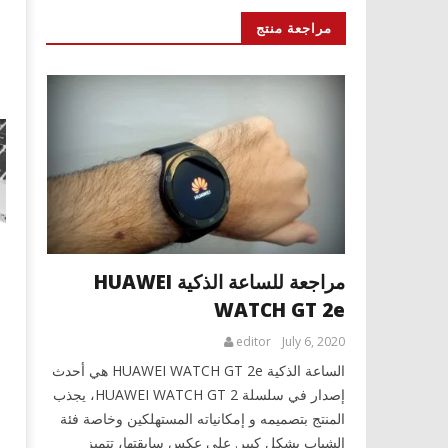
مراجعة منتج
مراجعة للساعة الذكية HUAWEI
WATCH GT 2e
editor
July 6, 2020
الساعة الذكية HUAWEI WATCH GT 2e هي أحدث
إصدار في سلسلة HUAWEI WATCH GT 2، يجذب
المنتج بتصميمه و إمكانياته المستهلكين وخاصة فئة
الشباب بشكل كبير. على عكس سابقتها، تتميز