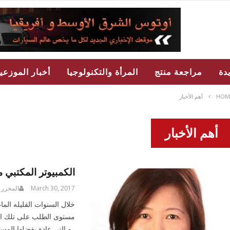
دة
مراجعة منتج
المرأة والتكنولوجيا
أخبار الموزعي
HOM
أهم الأخبار
أهم الأخبار
الكمبيوتر المكتبي 
March 30, 2017
المحرر
خلال السنوات القليله ال
مستوى الطلب على تلك الأج
. و التي عادة يفضلها المس