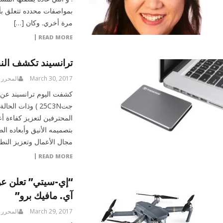
بمواصفات محدده تتعلق بأج
مرة أخري. وكان […]
READ MORE
ترانسيند تكشف النق
March 30, 2017
المحرر
كشفت اليوم ترانسيند عن 
بتصميمه الأنيق وأبعاده ا
مجال الأعمال وتعزيز النطبا
READ MORE
“إي-سيتي” تعلن عن 
آي. مافيك برو”
March 29, 2017
المحرر