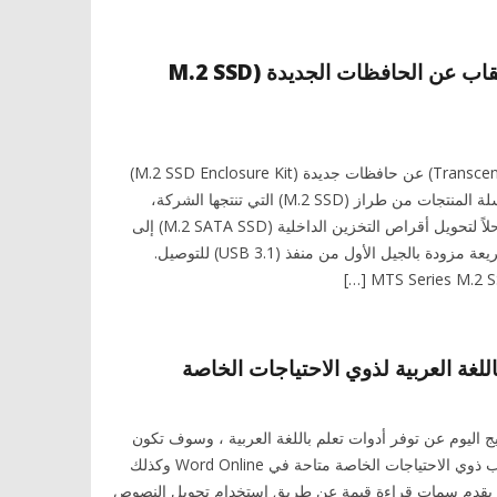
ترانسيند تكشف النقاب عن الحافظات الجديدة (M.2 SSD
كشفت اليوم ترانسيند (Transcend) عن حافظات جديدة (M.2 SSD Enclosure Kit)
تعد أحدث إضافة إلى سلسلة المنتجات من طراز (M.2 SSD) التي تنتجها الشركة،
وتوفر الحافظات الجديدة حلاً لتحويل أقراص التخزين الداخلية (M.2 SATA SSD) إلى
أقراص تخزين محمولة سريعة مزودة بالجيل الأول من منفذ (USB 3.1) للتوصيل.
للغة العربية لذوي الاحتياجات الخاصة
اليوم عن توفر أدوات تعلم باللغة العربية ، وسوف تكون
الأدوات التي صممت لطلاب ذوي الاحتياجات الخاصة متاحة في Word Online وكذلك
OneNot وهو ما يقدم سمات قراءة قيمة عن طريق استخدام تحويل النصوص