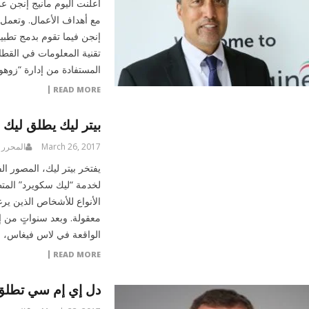
أعلنت اليوم مانيج إنجن عن
مع أهداف الأعمال. وتعمل 
إنجن فيما تقوم بدمج تطبي
تقنية المعلومات في القطا
المستفادة من إدارة “زوهو 
READ MORE
بيتر ليك يطلق ليك 
March 26, 2017
المحرر
يفتخر بيتر ليك، المصور ال
لخدمة “ليك سكويرد” المتط
الأنواع للأشخاص الذين ير
معقولة. وبعد سنواتٍ من إن
الواقعة في لاس فيغاس، في
READ MORE
دل إي إم سي تطلق 