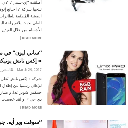
أطلقت “إي-سيتي”، “دي. جي
تنتجها شركة “دا جيانغ إن
الصينية المُصنّعة للطائرا
الأجسام من خلال الفيديو 
READ MORE
“ساني ليون” في م
« إكس تاتش يونيك
March 29, 2017
المحرر
شركة « إكس تاتش تُعلن ال
للإعلان رسميا عن إطلاق ا
جيتكس شوبر غدا. و تشار
دي جي », و لقد خصصت ا
READ MORE
“سوفت وير أيه. جي