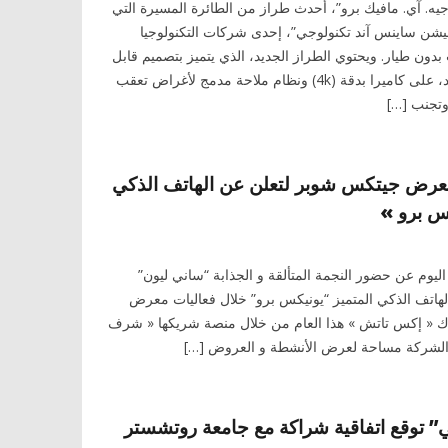
ه. آي. مافيك برو”، أحدث طراز من الطائرة المسيرة التي
وفيشن ساينس آند تكنولوجي”، إحدى شركات التكنولوجيا
ت بدون طيار. ويحتوي الطراز الجديد، الذي يتميز بتصميم قابل
للطي بحيث يلائم راحة اليد، على كاميرا بدقة (4k) ونظام ملاحة مدمج لأغراض تعقب
وتجنب […]
عرض جيتكس شوبر لتعلن عن الهاتف الذكي
س برو »
يوم عن حضور النجمة المتألقة و الجذابة “ساني ليون”
لهاتف الذكي المتميز “يونيكس برو” خلال فعاليات معرض
ك « إكس تاتش » هذا العام من خلال منصة شريكها « شرف
لشركة مساحة لعرض الأنشطة و العروض […]
” توقع اتفاقية شراكة مع جامعة روتشستر