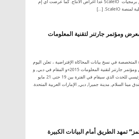
مجاني “بلا قيود” لاستخدام برمجيات ScaleIO عدا أغراض الانتاج. كما عرضت اي إم
ScaleIO. […]
عرض ومؤتمر جارتنر لتقنية المعلومات
ركة «أكتيفيو» (Actifio) المتخصصة في نسخ بيانات المحاكاة الإفتراضية ، تعلن اليوم
عن مشاركتها في «معرض ومؤتمر جارتنر لتقنية المعلومات 2015»و المقام في دبي, و
تشارك «أكتيفيو» كراعي رئيسي للحدث الذي سيقام في الفترة بين 19 حتى 21 مايو
بفندق مينا السلام, مدينة جميرا, دبي, الإمارات العربية المتحدة.
ز” تمهد الطريق أمام البيانات الكبيرة