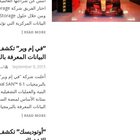
البيانات المركزية التي تؤث
READ MORE
“في إم وير” تكشف
البيانات المعرفة با
September 9, 2015
الم
البنية والعمليات التشغيلية
بمثابة الأساس لمنصة السح
البيانات المعرفة بالبرمجي
READ MORE
“أوتوديسك” تكشف ع