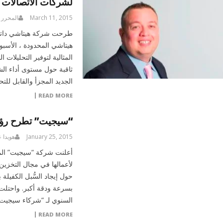
لشركات الاتصالات
March 11, 2015
المحرر
طرحت شركة هيتاشي داتا س
المثالية لتوفير التحليلات
ثاقبة حول مستوى أداء ال
الجديد المجزأ والقابل لل
READ MORE
“سيجيت” تطرح رؤية
January 25, 2015
هويدا 
أعلنت شركة “سيجيت” الم
لأعمالها في مجال التخز
حول إيجاد السُّبل الكفيلة
بسرعة ودقة أكبر. واحتلت 
السنوي لـ “شركاء سيجيت”
READ MORE