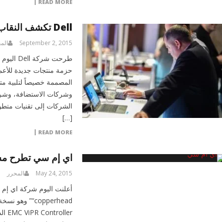
READ MORE
Dell تكشف النقاب عن حزمة منتجات جديدة للأعمال
September 2, 2015
الم
المصممة خصيصاً لتلبية مت
وشركات الاستضافة، وشركات
الشركات إلى تقنيات متطور
[…]
READ MORE
اي إم سي تطرح مشر
May 24, 2015
المحرر
“copperhead”
ller