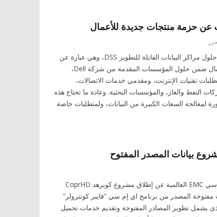
حرر
طرحت شركة Dell اليوم حلول مراكز البيانات القابلة للتطوير DSS، وهي عبارة عن
حزمة منتجات جديدة للأعمال ضمن حلول المؤسسات المقدمة من شركة Dell،
طلبات تقنيات الإنترنت، ومقدمي خدمات الاتصالات،
 النفط والغاز، والمؤسسات البحثية. وعادة ما تحتاج هذه
ة لمعالجة السعات الكبيرة من البيانات، ولمتطلبات خاصة
وع بيانات المصدر المفتوح
أعلنت اليوم شركة اي إم سي EMC العالمية عن إطلاق مشروع كوبرهد CoprHD
 وهو نسخة مفتوحة المصدر من برنامج اي إم سي “فايبر كونترولر”
EMC ViPR Contro الذى يشمل تطوير المصادر المفتوحة وتقديم خدمات تحميل