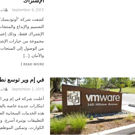
الإشتراك
September 6, 2015
الم
كشفت شركة “أوتوديسك” ال
التصميم والإبداع والمنتج
مجموعة من خيارات الإشترا
من الوصول إلى المنتجات 
والأمان. […]
READ MORE
في إم وير توسع نطا
September 2, 2015
الم
ابتكارات جديدة خاصة بال
هذه الخدمات السحابية العا
التطبيقات بوتيرة أسرع، 
الكوارث، وتمكين الموظفين