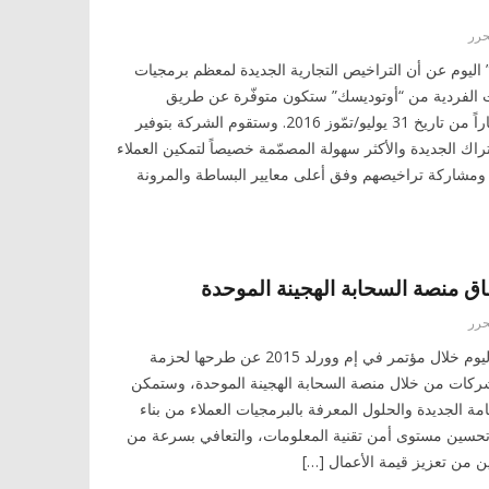
حرر
يوم عن أن التراخيص التجارية الجديدة لمعظم برمجيات
ات الفردية من “أوتوديسك” ستكون متوفّرة عن طريق
الإشتراك فقط، وذلك إعتباراً من تاريخ 31 يوليو/تمّوز 2016. وستقوم الشركة بتوفير
ك الجديدة والأكثر سهولة المصمّمة خصيصاً لتمكين العملاء
ومشاركة تراخيصهم وفق أعلى معايير البساطة والمرونة
ق منصة السحابة الهجينة الموحدة
حرر
أعلنت شركة في إم وير اليوم خلال مؤتمر في إم وورلد 2015 عن طرحها لحزمة
شركات من خلال منصة السحابة الهجينة الموحدة، وستمكن
مة الجديدة والحلول المعرفة بالبرمجيات العملاء من بناء
وتحسين مستوى أمن تقنية المعلومات، والتعافي بسرعة من
 من تعزيز قيمة الأعمال […]