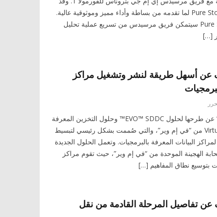
أمس عن شراكتها العالمية مع فريق مرسيدس إي إم جي بتروناس للفورمولا 1. وقد
اختار الفريق شركة Pure Storage لما تقدمه من بساطة وأداء مميز وموثوقية عالية.
ومن خلال حلول Pure Storage سيتمكن فريق مرسيدس من تسريع عملية تحليل
ر […]
 عن أسهل طريقة لنشر وتشغيل مراكز
لبرمجيات
حرر
أعلنت شركة “في إم وير” عن طرحها لحلول EVO™ SDDC™ وحلول التخزين المعرفة
بالبرمجيات Virtual SAN™ 6.1 من “في إم وير”، والتي صُممت بشكل رئيسي لتبسيط
 لمراكز البيانات المعرفة بالبرمجيات. وتعمل الحلول الجديدة
ابة الهجينة الموحدة من “في إم وير”، حيث تقوم مراكز
ات بتوسيع نطاق المفاهيم […]
ن تفاصيل المرحلة القادمة من نقل