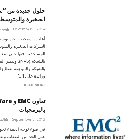
حلول جديدة من “سي
الصغيرة والمتوسط
December 3, 2014
هويد
أعلنت “سيجيت” عن توسيع
الشركات الصغيرة والمتوس
المستخدمة فيها على صعيد 
بالشبكة (NAS)
ورائدة على […]
READ MORE
بالبرمجيات
September 3, 2013
الم
في ضوء توجه العملاء نحو 
على الحد من النفقات وتع