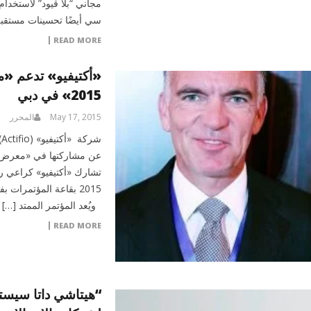
سي أيضًا تحسينات مستقبلية لمنصة 
READ MORE
«أكتيفيو» تدعم «م
2015» في دبي
May 17, 2015
المحرر
ش
2015 بقاعة المؤتمرات 
ويُعد المؤتمر الممتد […]
READ MORE
“هيتاشي داتا سيستم