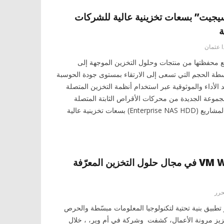
جيت” بسعات تخزينية عالية للشركات
ة
ا عثمان
 محفظتها من منتجات وحلول التخزين الموجهة إلى
طة الحجم التي تسعى إلى الارتقاء بمستوى جودة الحوسبة
الأداء والموثوقية عبر استخدام أنظمة التخزين المتصلة
. وتتميز المجموعة الجديدة من محركات الأقراص الثابتة المتصلة
بالشبكة والموجهة لقطاع المشاريع (Enterprise NAS HDD) بسعات تخزينية عالية
تعاون EMC و VM Ware في مجال حلول التخزين المعرّفة
حرر
تطبيق بنية تحتية لتكنولوجيا المعلومات مبسّطة والحرص
زيز مرونة الأعمال، كشفت وشركة في أم وير، ، خلال