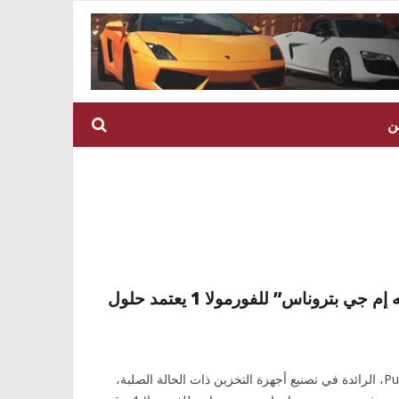
ن
فريق “مرسيدس إيه إم جي بتروناس” للفورمولا 1 يعتمد حلول
أعلنت شركة Pure Storage، الرائدة في تصنيع أجهزة التخزين ذات الحالة الصلبة،