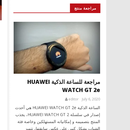
مراجعة منتج
مراجعة للساعة الذكية HUAWEI
WATCH GT 2e
editor
July 6, 2020
الساعة الذكية HUAWEI WATCH GT 2e هي أحدث
إصدار في سلسلة HUAWEI WATCH GT 2، يجذب
المنتج بتصميمه و إمكانياته المستهلكين وخاصة فئة
الشباب بشكل كبير. على عكس سابقتها، تتميز