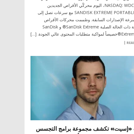
التداول NASDAQ: WDC، اليوم محركّي الأقراص الجديدين
SANDISK EXTREME PORTABLE SSDS مع سرعات تصل إلى
ة الإصدارات السابقة. وصُممت محركات الأقراص
المحمولة ذات الحالة الصلبة SanDisk Extreme® و SanDisk
لبات المحتوى عالي الجودة. […]
REA
 «إسيت» تكشف مجموعة برامج التجسس