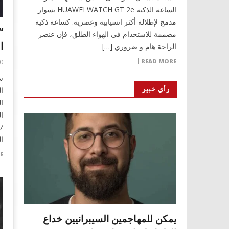
الساعة الذكية HUAWEI WATCH GT 2e بسوار
مدمج لإطلالة أكثر انسيابية وعصرية. كساعة ذكية
“
مصممة للاستخدام في الهواء الطلق، فإن عنصر
ا
الراحة هام و ضروري […]
READ MORE
0
س
رأي خبير
ا
ا
ا
ا
E
يمكن للمهاجمين السيبرانيين خداع