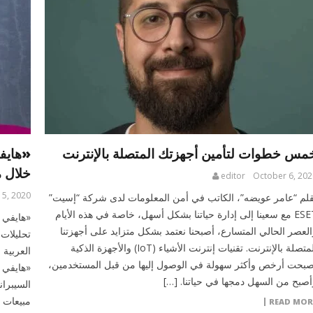
مس خطوات لتأمين أجهزتك المتصلة بالإنترنت
«هايف
خلال م
editor
October 6, 202
 5, 2020
قلم “عامر عويضه”، الكاتب في أمن المعلومات لدى شركة “إسيت”
ESET مع سعينا إلى إدارة حياتنا بشكل أسهل، خاصة في هذه الأيام
العصر الحالي المتسارع، أصبحنا نعتمد بشكل متزايد على أجهزتنا
تحليلات 
المتصلة بالإنترنت. تقنيات إنترنت الأشياء (IoT) والأجهزة الذكية
العربية
صبحت أرخص وأكثر سهولة في الوصول إليها من قبل المستخدمين،
«هايفي 
أصبح من السهل دمجها في حياتنا. […]
السيبران
مبيعات ف
READ MOR