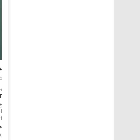
خ
0
ب
و
أ
و
E