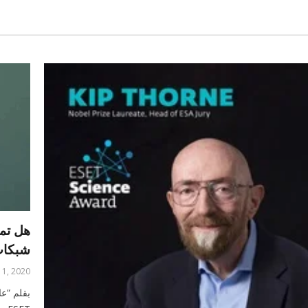
هل تم
شبكات 
11, 2020
بقلم “ع