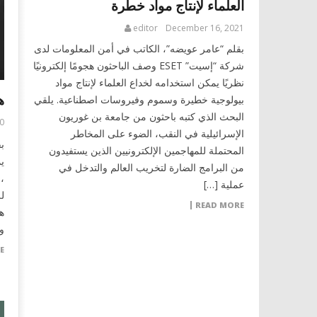
العلماء لإنتاج مواد خطرة
editor
December 16, 2021
بقلم “عامر عويضه”، الكاتب في أمن المعلومات لدى
شركة “إسيت” ESET وصف الباحثون هجومًا إلكترونيًا
نظريًا يمكن استخدامه لخداع العلماء لإنتاج مواد
ه
بيولوجية خطيرة وسموم وفيروسات اصطناعية. يلقي
البحث الذي كتبه باحثون من جامعة بن غوريون
0
الإسرائيلية في النقب، الضوء على المخاطر
المحتملة للمهاجمين الإلكترونيين الذين يستفيدون
ي
من البرامج الضارة لتخريب العالم والتدخل في
،
عملية […]
ل
READ MORE
ه
و
E