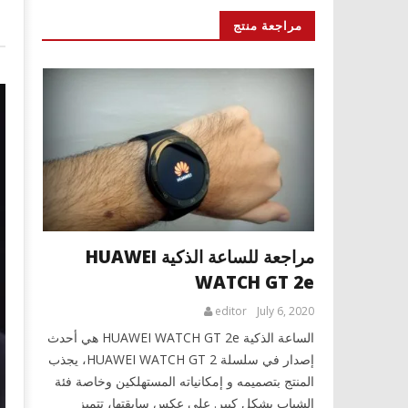
مراجعة منتج
مراجعة للساعة الذكية HUAWEI
WATCH GT 2e
editor
July 6, 2020
الساعة الذكية HUAWEI WATCH GT 2e هي أحدث
إصدار في سلسلة HUAWEI WATCH GT 2، يجذب
المنتج بتصميمه و إمكانياته المستهلكين وخاصة فئة
الشباب بشكل كبير. على عكس سابقتها، تتميز