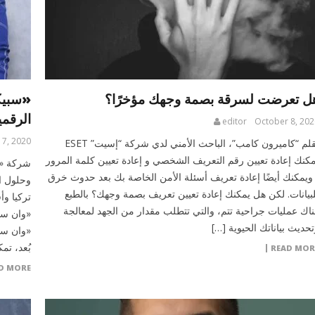
ل تعرضت لسرقة بصمة وجهك مؤخرًا؟
«سبيك
الرقمي
editor
October 8, 202
 7, 2020
بقلم “كاميرون كامب”، الباحث الأمني لدي شركة “إسيت” ESET
مكنك إعادة تعيين رقم التعريف الشخصي و إعادة تعيين كلمة المرور
 ويمكنك أيضًا إعادة تعريف أسئلة الأمن الخاصة بك بعد حدوث خرق
وحلول ا
لبيانات. لكن هل يمكنك إعادة تعيين تعريف بصمة وجهك؟ بالطبع
تركيا وأ
ناك عمليات جراحية تتم، والتي تتطلب مقدار من الجهد لمعالجة
تحديث بياناتك الحيوية […]
«وان سب
بُعد، ت
READ MOR
D MORE