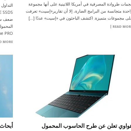
جمات طروادة المصرفية في أمريكا اللاتينية على أنها مجموعة
احدة متجانسة من البرامج الضارة، إلا أن تقارير«إسيت» تعرفت
لى مجموعات متميزة. اكتشف الباحثون في «إسيت» عددًا […]
ضعف سرع
READ MOR
Extreme PRO®خصيصاً لمواكبة متط
D MORE
واوي تعلن عن طرح الحاسوب المحمول
أبحاث