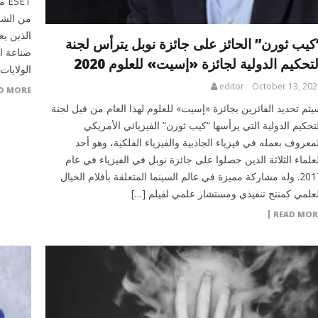
ET
من الشر
الذين يع
كيب ثورن” الحائز على جائزة نوبل يترأس لجنة
صناعة ال
لتحكيم الدولية لجائزة «إسيت» للعلوم 2020
الولايات
editor
October 13, 202
D MORE
يتم تحديد الفائزين بجائزة «إسيت» للعلوم لهذا العام من قبل لجنة
لتحكيم الدولية التي يرأسها “كيب ثورن” الفيزيائي الأمريكي
لمعروف بعمله في فيزياء الجاذبية والفيزياء الفلكية، وهو أحد
لعلماء الثلاثة الذين حصلوا على جائزة نوبل في الفيزياء في عام
2017. وله مشاركة مميزة في عالم السينما المتعلقة بأفلام الخيال
لعلمي كمنتج تنفيذي ومستشار علمي لفيلم […]
READ MOR