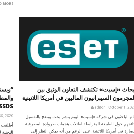
D MORE
بحاث «إسيت» تكتشف التعاون الوثيق بين
“ويست
لمجرمون السيبرانيون الماليين في أمريكا اللاتينية
والمط
SSDS
editor
October 1, 202
0, 2020
ام الباحثون في شركة «إسيت» اليوم بنشر بحث يوضح بالتفصيل
تائجهم حول الطبيعة المترابطة لعائلات هجمات طروادة المصرفية
أطلقت ش
لضارة في أمريكا اللاتينية. على الرغم من أنه يمكن النظر إلى
التحتية