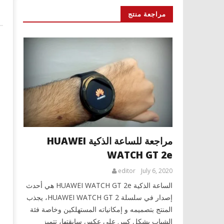
مراجعة منتج
مراجعة للساعة الذكية HUAWEI
WATCH GT 2e
editor
July 6, 2020
الساعة الذكية HUAWEI WATCH GT 2e هي أحدث
إصدار في سلسلة HUAWEI WATCH GT 2، يجذب
المنتج بتصميمه و إمكانياته المستهلكين وخاصة فئة
الشباب بشكل كبير. على عكس سابقتها، تتميز