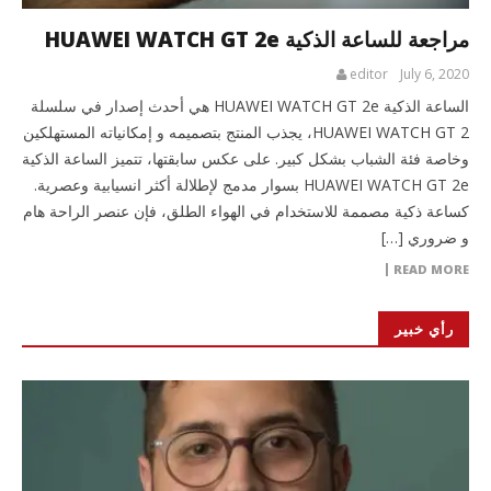
مراجعة للساعة الذكية HUAWEI WATCH GT 2e
editor
July 6, 2020
الساعة الذكية HUAWEI WATCH GT 2e هي أحدث إصدار في سلسلة
HUAWEI WATCH GT 2، يجذب المنتج بتصميمه و إمكانياته المستهلكين
وخاصة فئة الشباب بشكل كبير. على عكس سابقتها، تتميز الساعة الذكية
HUAWEI WATCH GT 2e بسوار مدمج لإطلالة أكثر انسيابية وعصرية.
كساعة ذكية مصممة للاستخدام في الهواء الطلق، فإن عنصر الراحة هام
و ضروري […]
READ MORE
رأي خبير